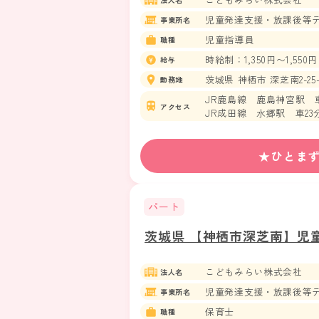
児童発達支援・放課後等
事業所名
児童指導員
職種
時給制：1,350円〜1,550円
給与
茨城県 神栖市 深芝南2-25-
勤務地
JR鹿島線 鹿島神宮駅 車
アクセス
JR成田線 水郷駅 車23
★ひとま
パート
茨城県 【神栖市深芝南】児
こどもみらい株式会社
法人名
児童発達支援・放課後等
事業所名
保育士
職種