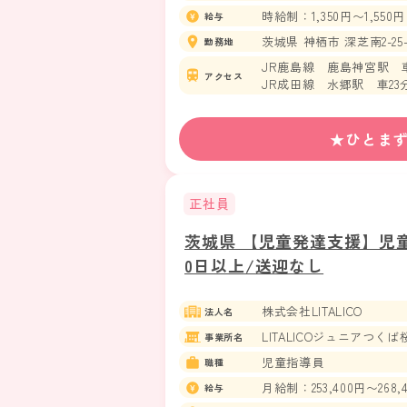
時給制：1,350円〜1,550円
給与
茨城県 神栖市 深芝南2-25-
勤務地
JR鹿島線 鹿島神宮駅 車
アクセス
JR成田線 水郷駅 車23
★ひとま
正社員
茨城県 【児童発達支援】児
0日以上/送迎なし
株式会社LITALICO
法人名
LITALICOジュニアつくば
事業所名
児童指導員
職種
月給制：253,400円〜268,
給与