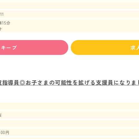
11
15分
分
ずキープ
求
童指導員◎お子さまの可能性を拡げる支援員になりまし
桜
400円