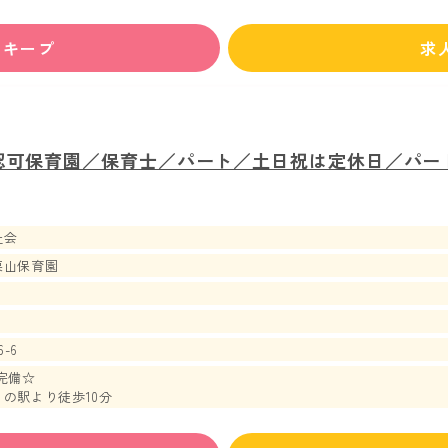
ずキープ
求
認可保育園／保育士／パート／土日祝は定休日／パー
祉会
栗山保育園
-6
完備☆
の駅より徒歩10分