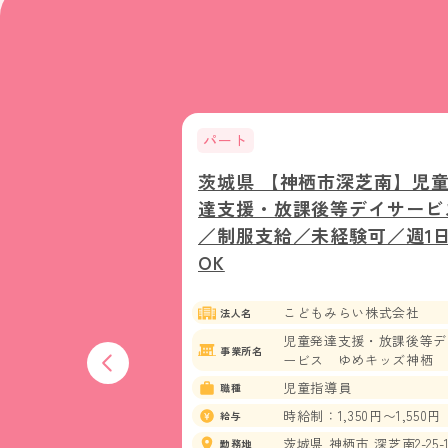
パート
ば市西栗山】認可
茨城県 【神栖市深芝南】児
／パート／土日
達支援・放課後等デイサービ
ートさんにも退
／制服支給／未経験可／週1
あり！
OK
祉法人しらゆり福祉会
こどもみらい株式会社
法人名
育園 しらゆり西栗山保
児童発達支援・放課後等デ
事業所名
ービス ゆめキッズ神栖
児童指導員
職種
1,200円〜
時給制：1,350円〜1,550円
給与
つくば市 西栗山126-6
茨城県 神栖市 深芝南2-25-1
勤務地