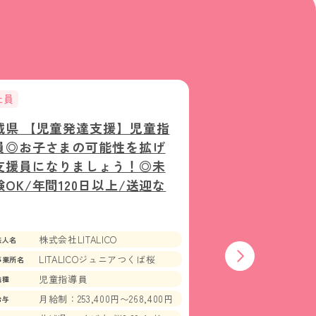
社員
正社員
城県 【児童発達支援】児童指
茨城県 【つく
員◎お子さまの可能性を拡げ
保育園／保育士
支援員になりましょう！◎未
週休二日制／賞与
験OK/年間120日以上/送迎な
実績あり！
社会福祉
法人名
株式会社LITALICO
認可保育
法人名
事業所名
育園
LITALICOジュニアつくば桜
事業所名
保育士
職種
児童指導員
職種
月給制：23
給与
月給制：253,400円〜268,400円
給与
茨城県 つ
勤務地