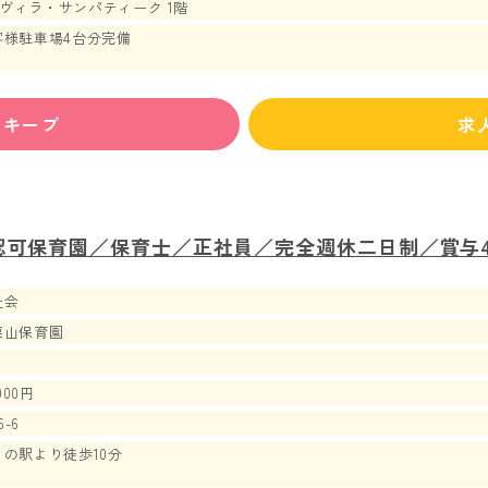
-1 ヴィラ・サンパティーク 1階
客様駐車場4台分完備
まで徒歩2分、つくバス（北部シャトル）所要時間6分「テクノパーク桜
ずキープ
求
認可保育園／保育士／正社員／完全週休二日制／賞与4
祉会
栗山保育園
000円
-6
の駅より徒歩10分