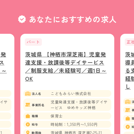
あなたにおすすめの求人
パート
正
童発
茨城県 【神栖市深芝南】児童発
茨
ス
達支援・放課後等デイサービス
導
日～
／制服支給／未経験可／週1日～
る
OK
経
し
こどもみらい株式会社
法人名
イサ
児童発達支援・放課後等デイサ
事業所名
ービス ゆめキッズ神栖
保育士
職種
時給制：1,350円〜1,550円
給与
1
茨城県 神栖市 深芝南2-25-11
勤務地