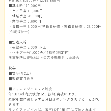
月給20万8,800円～22万8,800円
■基本給 170,000円
・ケア手当 10,000円
・地域手当 20,000円
・業態手当 3,800円
・資格手当 5,000円(初任者研修・実務者研修)、25,000円
(介護福祉士)
■別途支給
・夜勤手当 5,000円/回
・ヘルプ手当1,000円／1勤務(規定有)
別事業所に1回4h以上の応援勤務をした場合
賞与
■賞与(年2回)
■勤続賞与あり
■チャレンジキャリア制度
年1回の社内試験(筆記、技術)突破により、
経験年数に関わらず自分自身のランクをあげることがで
きます！
ランクアップすれば、賞与(12月)年1回に反映されます！