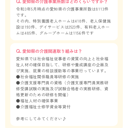
愛知県の介護事業所数はどのくらいですか？
令和3年5月時点の愛知県の介護事業所数は8113件
です。
その内、特別養護老人ホームは418件、老人保健施
設は193件、デイサービスは2523件、有料老人ホー
ムは485件、グループホームは1156件です
愛知県の介護関連取り組みは？
愛知県では社会福祉従事者の資質の向上と社会福
祉人材の確保目指して、研修や養成講座の企画及
び実施、就業の相談援助等の事業行っています。
●社会福祉関係職員等研修の実施
●介護支援専門員の資格（介護支援専門員実務研
修受講試験の実施及び試験合格者の実務研修、資
格更新のための研修を開催）
●福祉人材の確保事業
●介護福祉士修学資金等貸付
参考にしてみてください♪