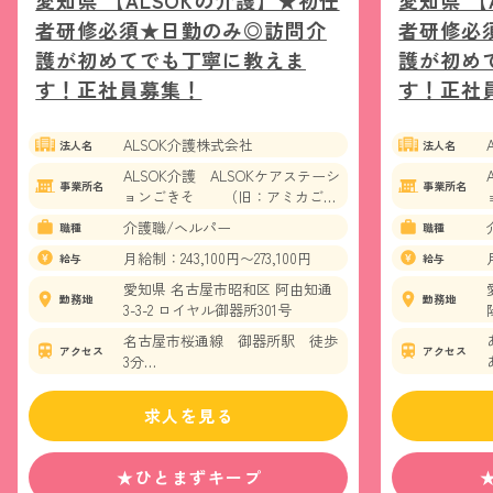
者研修必須★日勤のみ◎訪問介
者研修必
護が初めてでも丁寧に教えま
護が初め
す！正社員募集！
す！正社
ALSOK介護株式会社
法人名
法人名
ALSOK介護 ALSOKケアステーシ
事業所名
事業所名
ョンごきそ （旧：アミカごき
そ介護センター）
介護職/ヘルパー
職種
職種
月給制：243,100円〜273,100円
給与
給与
愛知県 名古屋市昭和区 阿由知通
勤務地
勤務地
3-3-2 ロイヤル御器所301号
名古屋市桜通線 御器所駅 徒歩
アクセス
アクセス
3分
名古屋市鶴舞線 御器所駅 徒歩
3分
求人を見る
★ひとまずキープ