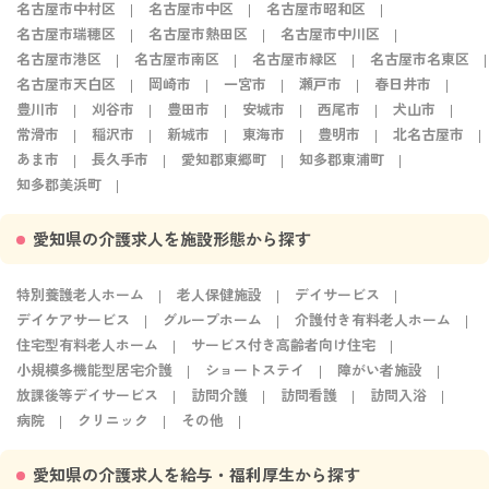
名古屋市中村区
名古屋市中区
名古屋市昭和区
名古屋市瑞穂区
名古屋市熱田区
名古屋市中川区
名古屋市港区
名古屋市南区
名古屋市緑区
名古屋市名東区
名古屋市天白区
岡崎市
一宮市
瀬戸市
春日井市
豊川市
刈谷市
豊田市
安城市
西尾市
犬山市
常滑市
稲沢市
新城市
東海市
豊明市
北名古屋市
あま市
長久手市
愛知郡東郷町
知多郡東浦町
知多郡美浜町
愛知県の介護求人を施設形態から探す
特別養護老人ホーム
老人保健施設
デイサービス
デイケアサービス
グループホーム
介護付き有料老人ホーム
住宅型有料老人ホーム
サービス付き高齢者向け住宅
小規模多機能型居宅介護
ショートステイ
障がい者施設
放課後等デイサービス
訪問介護
訪問看護
訪問入浴
病院
クリニック
その他
愛知県の介護求人を給与・福利厚生から探す