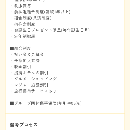
・制服貸与
・前払退職金制度(勤続1年以上)
・組合制度(共済制度)
・持株会制度
・お誕生日プレゼント贈呈(毎年誕生日月)
・定年制撤廃
■組合制度
・祝い金＆見舞金
・任意加入共済
・映画割引
・提携ホテルの割引
・グルメ・ショッピング
・レジャー施設割引
・旅行優待サービスあり
■グループ団体傷害保険(割引率85％)
選考プロセス