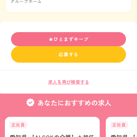
グループホーム
★ひとまずキープ
応募する
求人を再び検索する
あなたにおすすめの求人
正社員
正社員
愛知県 【ALSOKの介護】★初任
愛知県 【