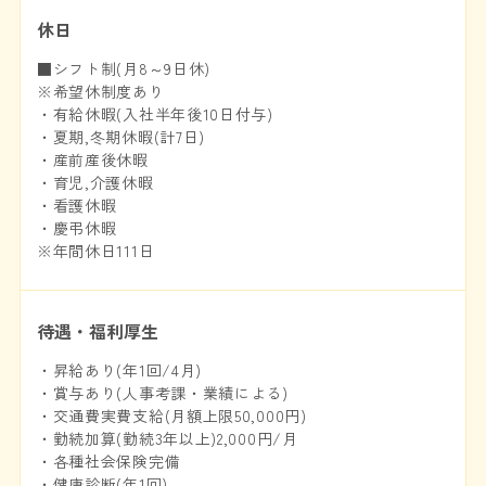
休日
■シフト制(月8～9日休)
※希望休制度あり
・有給休暇(入社半年後10日付与)
・夏期,冬期休暇(計7日)
・産前産後休暇
・育児,介護休暇
・看護休暇
・慶弔休暇
※年間休日111日
待遇・福利厚生
・昇給あり(年1回/4月)
・賞与あり(人事考課・業績による)
・交通費実費支給(月額上限50,000円)
・勤続加算(勤続3年以上)2,000円/月
・各種社会保険完備
・健康診断(年1回)