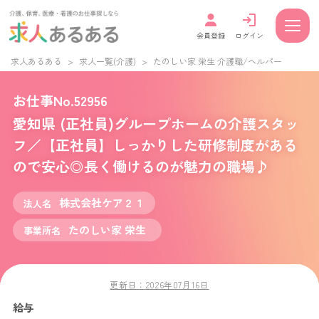
会員登録
ログイン
求人あるある
>
求人一覧(介護)
>
たのしい家 栄生 介護職/ヘルパー
お仕事No.52956
愛知県 (正社員)グループホームの介護スタッ
フ／【正社員】しっかりした研修制度がある
ので安心◎長く働けるのが魅力の職場♪
株式会社ケア２１
法人名
たのしい家 栄生
事業所名
更新日：
2026年07月16日
給与