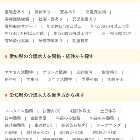
退職金あり
昇給あり
賞与あり
交通費支給
各種保険完備
社宅・寮あり
託児施設あり
資格取得サポート
年間休日120日以上
年収300万円以上可能
年収400万円以上可能
年収500万円以上可能
日・祝日給与UP
有給消化率高
研修制度あり
制服貸与
愛知県の介護求人を資格・経験から探す
ママさん活躍中
ブランク歓迎
未経験可
無資格可
新卒可
学生可
シニア活躍中
学歴不問
年齢不問
愛知県の介護求人を働き方から探す
フルタイム勤務
扶養内OK
4週8休以上
土日休み
日中勤務
夜勤専属
午前のみ勤務
午後のみ勤務
短時間勤務
車通勤OK
駅近(5分以内)
オープニング
小規模
週1日からOK
週2日からOK
週3日からOK
正職員登用あり
管理職候補
即日勤務OK
残業ほぼなし