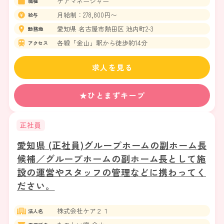
ケアマネージャー
職種
月給制：278,800円〜
給与
愛知県 名古屋市熱田区 池内町2-3
勤務地
各線「金山」駅から徒歩約14分
アクセス
求人を見る
★ひとまずキープ
正社員
愛知県 (正社員)グループホームの副ホーム長
候補／グループホームの副ホーム長として施
設の運営やスタッフの管理などに携わってく
ださい。
株式会社ケア２１
法人名