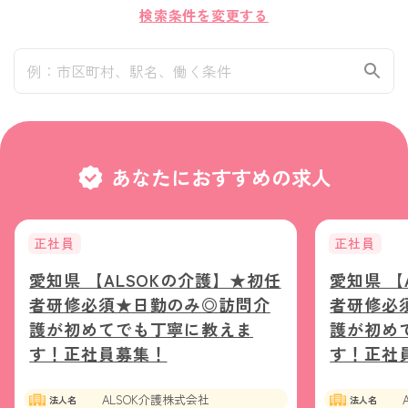
検索条件を変更する
あなたにおすすめの求人
正社員
正社員
愛知県 【ALSOKの介護】★初任
愛知県 【
者研修必須★日勤のみ◎訪問介
者研修必
護が初めてでも丁寧に教えま
護が初め
す！正社員募集！
す！正社
ALSOK介護株式会社
法人名
法人名