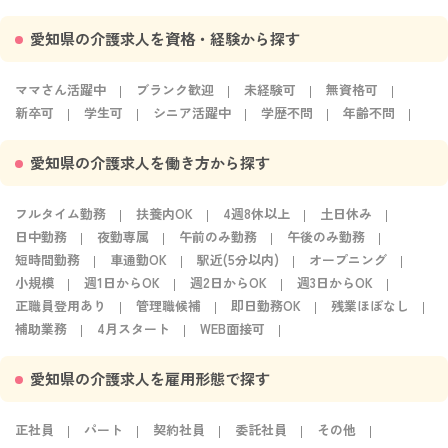
愛知県の介護求人を資格・経験から探す
ママさん活躍中
ブランク歓迎
未経験可
無資格可
新卒可
学生可
シニア活躍中
学歴不問
年齢不問
愛知県の介護求人を働き方から探す
フルタイム勤務
扶養内OK
4週8休以上
土日休み
日中勤務
夜勤専属
午前のみ勤務
午後のみ勤務
短時間勤務
車通勤OK
駅近(5分以内)
オープニング
小規模
週1日からOK
週2日からOK
週3日からOK
正職員登用あり
管理職候補
即日勤務OK
残業ほぼなし
補助業務
4月スタート
WEB面接可
愛知県の介護求人を雇用形態で探す
正社員
パート
契約社員
委託社員
その他