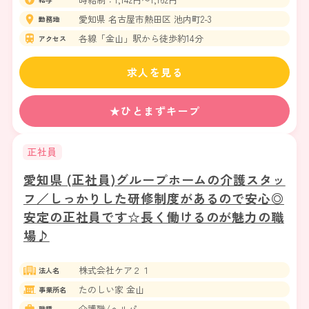
愛知県 名古屋市熱田区 池内町2-3
勤務地
各線「金山」駅から徒歩約14分
アクセス
求人を見る
★ひとまずキープ
正社員
愛知県 (正社員)グループホームの介護スタッ
フ／しっかりした研修制度があるので安心◎
安定の正社員です☆長く働けるのが魅力の職
場♪
株式会社ケア２１
法人名
たのしい家 金山
事業所名
介護職/ヘルパー
職種