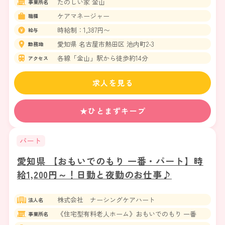
たのしい家 金山
事業所名
ケアマネージャー
職種
時給制：1,387円〜
給与
愛知県 名古屋市熱田区 池内町2-3
勤務地
各線「金山」駅から徒歩約14分
アクセス
求人を見る
★ひとまずキープ
パート
愛知県 【おもいでのもり 一番・パート】時
給1,200円～！日勤と夜勤のお仕事♪
株式会社 ナーシングケアハート
法人名
《住宅型有料老人ホーム》おもいでのもり 一番
事業所名