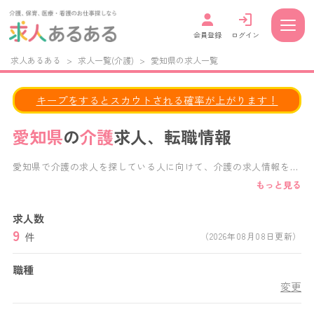
会員登録
ログイン
求人あるある
>
求人一覧(介護)
>
愛知県の求人一覧
キープをするとスカウトされる確率が上がります！
愛知県
の
介護
求人、転職情報
愛知県で介護の求人を探している人に向けて、介護の求人情報を掲
載しています。 給与・福利厚生・施設形態・働き方など、様々な
もっと見る
条件で求人検索が可能です。 正社員、パート、派遣など、あなた
の働き方に合わせた求人を見つけることができます。 愛知県内の
求人数
特別養護老人ホーム,老人保健施設,デイサービス,デイケアサービ
9
ス,グループホーム,介護付き有料老人ホーム,住宅型有料老人ホーム
件
（2026年08月08日更新）
など、様々な施設形態の求人から、あなたにぴったりの愛知県の介
護求人がきっと見つかります。
職種
変更