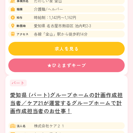
たのしい家 金山
事業所名
介護職/ヘルパー
職種
時給制：1,142円〜1,162円
給与
愛知県 名古屋市熱田区 池内町2-3
勤務地
各線「金山」駅から徒歩約14分
アクセス
求人を見る
★ひとまずキープ
パート
愛知県 (パート)グループホームの計画作成担
当者／ケア21が運営するグループホームで計
画作成担当者のお仕事！
株式会社ケア２１
法人名