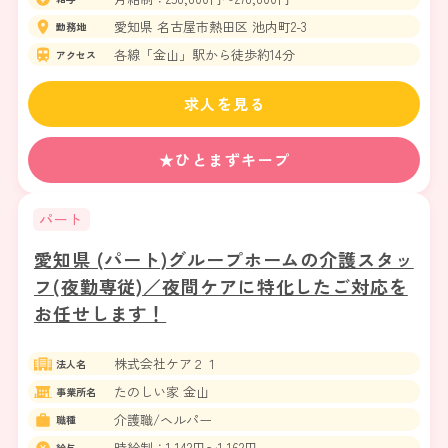
愛知県 名古屋市熱田区 池内町2-3
勤務地
各線「金山」駅から徒歩約14分
アクセス
求人を見る
★ひとまずキープ
パート
愛知県 (パート)グループホームの介護スタッ
フ(夜勤専従)／夜間ケアに特化したご対応を
お任せします！
株式会社ケア２１
法人名
たのしい家 金山
事業所名
介護職/ヘルパー
職種
時給制：1,142円〜1,162円
給与