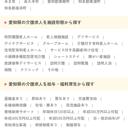
あま市
長久手市
愛知郡東郷町
知多郡東浦町
知多郡美浜町
愛知県の介護求人を施設形態から探す
特別養護老人ホーム
老人保健施設
デイサービス
デイケアサービス
グループホーム
介護付き有料老人ホーム
住宅型有料老人ホーム
サービス付き高齢者向け住宅
小規模多機能型居宅介護
ショートステイ
障がい者施設
放課後等デイサービス
訪問介護
訪問看護
訪問入浴
病院
クリニック
その他
愛知県の介護求人を給与・福利厚生から探す
退職金あり
昇給あり
賞与あり
交通費支給
各種保険完備
社宅・寮あり
託児施設あり
資格取得サポート
年間休日120日以上
年収300万円以上可能
年収400万円以上可能
年収500万円以上可能
日・祝日給与UP
有給消化率高
研修制度あり
制服貸与