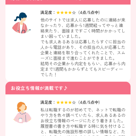
満足度：
★
★
★
★
☆（
4
点/5点中）
他のサイトでは求人に応募したのに連絡が来
なかったり、応募から1週間経ってやっと連
絡来たり、面接まですごく時間がかかってし
まい困っていました。
でも求人あるあるは応募したらすぐに担当の
人から電話があり、その担当の人が応募した
企業と連絡を取り合ってくれたことで、スム
ーズに面接まで進むことができました。
結局その企業から内定をもらい、応募から内
定まで1週間もかからずとてもスピーディー
でした！
お役立ち情報が満載です♪
満足度：
★
★
★
★
☆（
4
点/5点中）
私は転職するのが初めてで、ネットで転職の
やり方を色々調べていたら、求人あるあるの
お役立ち情報のページにたどり着きました。
履歴書の書き方や転職する時に気を付けるこ
と、転職先の施設形態の詳しい情報など、た