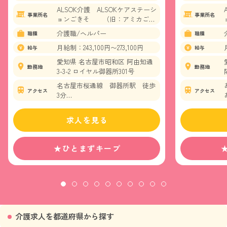
ALSOK介護 ALSOKケアステーシ
事業所名
事業所名
ョンごきそ （旧：アミカごき
そ介護センター）
介護職/ヘルパー
職種
職種
月給制：243,100円〜273,100円
給与
給与
愛知県 名古屋市昭和区 阿由知通
勤務地
勤務地
3-3-2 ロイヤル御器所301号
名古屋市桜通線 御器所駅 徒歩
アクセス
アクセス
3分
名古屋市鶴舞線 御器所駅 徒歩
3分
求人を見る
★ひとまずキープ
介護求人を都道府県から探す