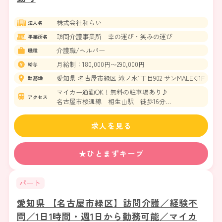
株式会社和らい
法人名
訪問介護事業所 幸の運び・笑みの運び
事業所名
介護職/ヘルパー
職種
月給制：180,000円〜290,000円
給与
愛知県 名古屋市緑区 滝ノ水1丁目902 サンMALEKI1F
勤務地
マイカー通勤OK！無料の駐車場あり♪
アクセス
名古屋市桜通線 相生山駅 徒歩16分
名古屋市桜通線 神沢駅 徒歩18分
求人を見る
★ひとまずキープ
パート
愛知県 【名古屋市緑区】訪問介護／経験不
問／1日1時間・週1日から勤務可能／マイカ