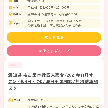
介護職/ヘルパー
職種
月給制：224,000円〜261,000円
給与
愛知県 名古屋市緑区 大高台1-1202-1
勤務地
◎マイカー通勤OK！無料駐車場あり☆
アクセス
◎東海道本線 南大高駅から徒歩20分
求人を見る
★ひとまずキープ
パート
愛知県 名古屋市緑区大高台/2021年11月オー
プン/週4日～OK/曜日も応相談/無料駐車場
あり
株式会社グリップ
法人名
住宅型有料老人ホーム ひだまりの家大高台(2021年