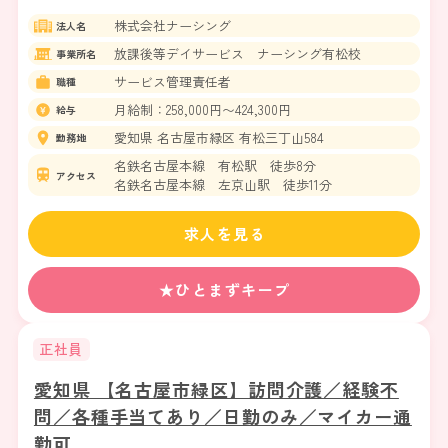
株式会社ナーシング
法人名
放課後等デイサービス ナーシング有松校
事業所名
サービス管理責任者
職種
月給制：258,000円〜424,300円
給与
愛知県 名古屋市緑区 有松三丁山584
勤務地
名鉄名古屋本線 有松駅 徒歩8分
アクセス
名鉄名古屋本線 左京山駅 徒歩11分
求人を見る
★ひとまずキープ
正社員
愛知県 【名古屋市緑区】訪問介護／経験不
問／各種手当てあり／日勤のみ／マイカー通
勤可