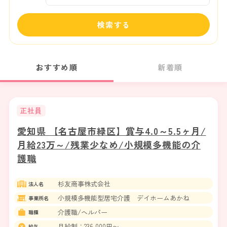
検索する
おすすめ順
新着順
正社員
愛知県 【名古屋市緑区】賞与4.0～5.5ヶ月/
月給23万～/残業少なめ/小規模多機能の介
護職
杉友商事株式会社
法人名
小規模多機能型居宅介護 デイホームあかね
事業所名
介護職/ヘルパー
職種
月給制：236,000円〜
給与