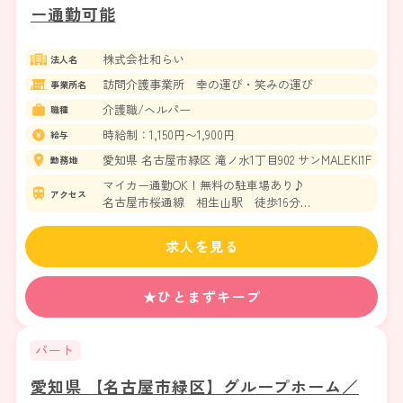
ー通勤可能
株式会社和らい
法人名
訪問介護事業所 幸の運び・笑みの運び
事業所名
介護職/ヘルパー
職種
時給制：1,150円〜1,900円
給与
愛知県 名古屋市緑区 滝ノ水1丁目902 サンMALEKI1F
勤務地
マイカー通勤OK！無料の駐車場あり♪
アクセス
名古屋市桜通線 相生山駅 徒歩16分
名古屋市桜通線 神沢駅 徒歩18分
求人を見る
★ひとまずキープ
パート
愛知県 【名古屋市緑区】グループホーム／