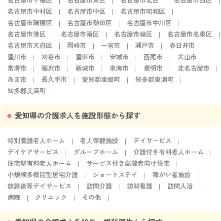
名古屋市中村区
名古屋市中区
名古屋市昭和区
名古屋市瑞穂区
名古屋市熱田区
名古屋市中川区
名古屋市港区
名古屋市南区
名古屋市緑区
名古屋市名東区
名古屋市天白区
岡崎市
一宮市
瀬戸市
春日井市
豊川市
刈谷市
豊田市
安城市
西尾市
犬山市
常滑市
稲沢市
新城市
東海市
豊明市
北名古屋市
あま市
長久手市
愛知郡東郷町
知多郡東浦町
知多郡美浜町
愛知県の介護求人を施設形態から探す
特別養護老人ホーム
老人保健施設
デイサービス
デイケアサービス
グループホーム
介護付き有料老人ホーム
住宅型有料老人ホーム
サービス付き高齢者向け住宅
小規模多機能型居宅介護
ショートステイ
障がい者施設
放課後等デイサービス
訪問介護
訪問看護
訪問入浴
病院
クリニック
その他