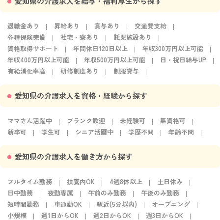
愛知県の介護求人を給与・福利厚生から探す
退職金あり
昇給あり
賞与あり
交通費支給
各種保険完備
社宅・寮あり
託児施設あり
資格取得サポート
年間休日120日以上
年収300万円以上可能
年収400万円以上可能
年収500万円以上可能
日・祝日給与UP
有給消化率高
研修制度あり
制服貸与
愛知県の介護求人を資格・経験から探す
ママさん活躍中
ブランク歓迎
未経験可
無資格可
新卒可
学生可
シニア活躍中
学歴不問
年齢不問
愛知県の介護求人を働き方から探す
フルタイム勤務
扶養内OK
4週8休以上
土日休み
日中勤務
夜勤専属
午前のみ勤務
午後のみ勤務
短時間勤務
車通勤OK
駅近(5分以内)
オープニング
小規模
週1日からOK
週2日からOK
週3日からOK