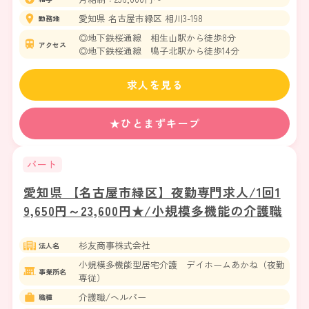
愛知県 名古屋市緑区 相川3-198
勤務地
◎地下鉄桜通線 相生山駅から徒歩8分
アクセス
◎地下鉄桜通線 鳴子北駅から徒歩14分
求人を見る
★ひとまずキープ
パート
愛知県 【名古屋市緑区】夜勤専門求人/1回1
9,650円～23,600円★/小規模多機能の介護職
杉友商事株式会社
法人名
小規模多機能型居宅介護 デイホームあかね（夜勤
事業所名
専従）
介護職/ヘルパー
職種