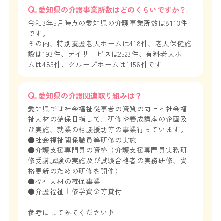
愛知県の介護事業所数はどのくらいですか？
令和3年5月時点の愛知県の介護事業所数は8113件
です。
その内、特別養護老人ホームは418件、老人保健施
設は193件、デイサービスは2523件、有料老人ホー
ムは485件、グループホームは1156件です
愛知県の介護関連取り組みは？
愛知県では社会福祉従事者の資質の向上と社会福
祉人材の確保目指して、研修や養成講座の企画及
び実施、就業の相談援助等の事業行っています。
●社会福祉関係職員等研修の実施
●介護支援専門員の資格（介護支援専門員実務研
修受講試験の実施及び試験合格者の実務研修、資
格更新のための研修を開催）
●福祉人材の確保事業
●介護福祉士修学資金等貸付
参考にしてみてください♪