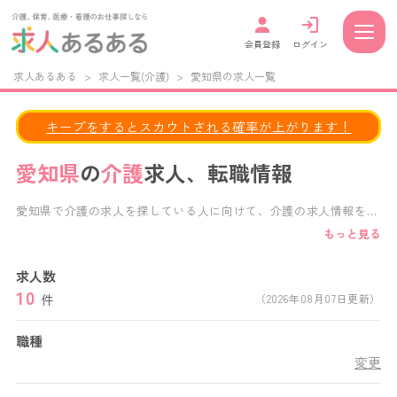
会員登録
ログイン
求人あるある
>
求人一覧(介護)
>
愛知県の求人一覧
キープをするとスカウトされる確率が上がります！
愛知県
の
介護
求人、転職情報
愛知県で介護の求人を探している人に向けて、介護の求人情報を掲
載しています。 給与・福利厚生・施設形態・働き方など、様々な
もっと見る
条件で求人検索が可能です。 正社員、パート、派遣など、あなた
の働き方に合わせた求人を見つけることができます。 愛知県内の
求人数
特別養護老人ホーム,老人保健施設,デイサービス,デイケアサービ
10
ス,グループホーム,介護付き有料老人ホーム,住宅型有料老人ホーム
件
（2026年08月07日更新）
など、様々な施設形態の求人から、あなたにぴったりの愛知県の介
護求人がきっと見つかります。
職種
変更