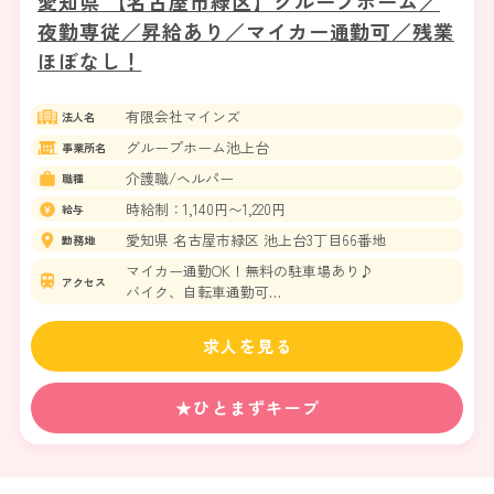
愛知県 【名古屋市緑区】グループホーム／
夜勤専従／昇給あり／マイカー通勤可／残業
ほぼなし！
有限会社マインズ
法人名
グループホーム池上台
事業所名
介護職/ヘルパー
職種
時給制：1,140円〜1,220円
給与
愛知県 名古屋市緑区 池上台3丁目66番地
勤務地
マイカー通勤OK！無料の駐車場あり♪
アクセス
バイク、自転車通勤可
名古屋市桜通線 鳴子北駅 徒歩17分
名古屋市桜通線 相生山駅 徒歩19分
求人を見る
★ひとまずキープ