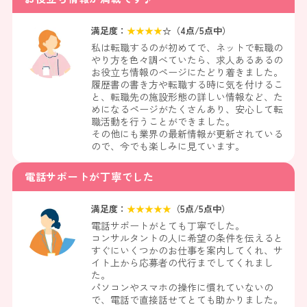
満足度：
★
★
★
★
☆（
4
点/5点中）
私は転職するのが初めてで、ネットで転職の
やり方を色々調べていたら、求人あるあるの
お役立ち情報のページにたどり着きました。
履歴書の書き方や転職する時に気を付けるこ
と、転職先の施設形態の詳しい情報など、た
めになるページがたくさんあり、安心して転
職活動を行うことができました。
その他にも業界の最新情報が更新されている
ので、今でも楽しみに見ています。
電話サポートが丁寧でした
満足度：
★
★
★
★
★
（
5
点/5点中）
電話サポートがとても丁寧でした。
コンサルタントの人に希望の条件を伝えると
すぐにいくつかのお仕事を案内してくれ、サ
イト上から応募者の代行までしてくれまし
た。
パソコンやスマホの操作に慣れていないの
で、電話で直接話せてとても助かりました。