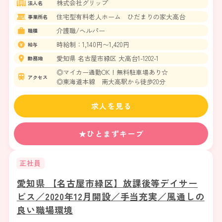
株式会社グリップ
法人名
住宅型有料老人ホーム ひだまりの家大高台
事業所名
介護職/ヘルパー
職種
時給制：1,140円〜1,420円
給与
愛知県 名古屋市緑区 大高台1-1202-1
勤務地
◎マイカー通勤OK！無料駐車場あり☆
アクセス
◎東海道本線 南大高駅から徒歩20分
求人を見る
★ひとまずキープ
正社員
愛知県 【名古屋市緑区】放課後等デイサー
ビス／2020年12月開設／手当充実／風通しの
良い職場環境