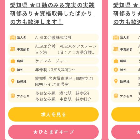
愛知県 ★日勤のみ＆充実の実践
愛知県 
研修あり★資格取得したばかり
研修あり
の方も歓迎します！
の方も歓
ALSOK介護株式会社
法人名
法人名
ALSOK介護 ALSOKケアステーシ
事業所名
事業所名
ョン港 （旧：アミカ港介護セ
ンター）
ケアマネージャー
職種
職種
年俸制：3,915,240円〜
給与
給与
愛知県 名古屋市港区 川間町2-41
勤務地
勤務地
陽明ハイツ101号室
あおなみ線 港北駅 徒歩5分
アクセス
アクセス
あおなみ線 中島駅 徒歩13分
求人を見る
★ひとまずキープ