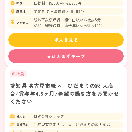
日給制：19,650円〜23,600円
給与
愛知県 名古屋市緑区 相川3-198
勤務地
◎地下鉄桜通線 相生山駅から徒歩8分
アクセス
◎地下鉄桜通線 鳴子北駅から徒歩14分
求人を見る
★ひとまずキープ
正社員
愛知県 名古屋市緑区 ひだまりの家 大高
台/賞与年4.5ヶ月/希望の働き方をお聞かせ
ください
株式会社グリップ
法人名
住宅型有料老人ホーム ひだまりの家大高台
事業所名