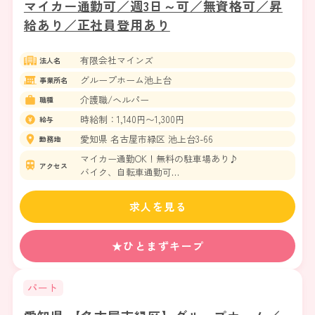
マイカー通勤可／週3日～可／無資格可／昇
給あり／正社員登用あり
有限会社マインズ
法人名
グループホーム池上台
事業所名
介護職/ヘルパー
職種
時給制：1,140円〜1,300円
給与
愛知県 名古屋市緑区 池上台3-66
勤務地
マイカー通勤OK！無料の駐車場あり♪
アクセス
バイク、自転車通勤可
名古屋市桜通線 鳴子北駅 徒歩17分
名古屋市桜通線 相生山駅 徒歩19分
求人を見る
★ひとまずキープ
パート