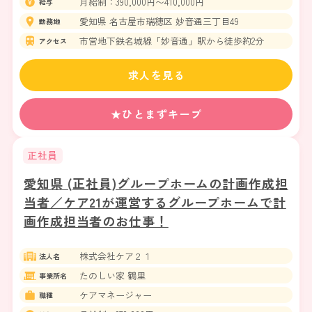
月給制：390,000円〜410,000円
給与
愛知県 名古屋市瑞穂区 妙音通三丁目49
勤務地
市営地下鉄名城線「妙音通」駅から徒歩約2分
アクセス
求人を見る
★ひとまずキープ
正社員
愛知県 (正社員)グループホームの計画作成担
当者／ケア21が運営するグループホームで計
画作成担当者のお仕事！
株式会社ケア２１
法人名
たのしい家 鶴里
事業所名
ケアマネージャー
職種