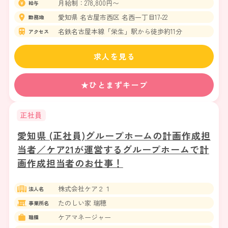
月給制：278,800円〜
給与
愛知県 名古屋市西区 名西一丁目17-22
勤務地
名鉄名古屋本線「栄生」駅から徒歩約11分
アクセス
求人を見る
★ひとまずキープ
正社員
愛知県 (正社員)グループホームの計画作成担
当者／ケア21が運営するグループホームで計
画作成担当者のお仕事！
株式会社ケア２１
法人名
たのしい家 瑞穂
事業所名
ケアマネージャー
職種