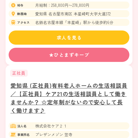
月給制：258,800円〜278,800円
給与
愛知県 名古屋市南区 本星崎町大字大道372
勤務地
名鉄名古屋本線「本星崎」駅から徒歩約6分
アクセス
求人を見る
★ひとまずキープ
正社員
愛知県 (正社員)有料老人ホームの生活相談員
／【正社員】ケア21の生活相談員として働き
ませんか？ ☆定年制がないので安心して長
く働けます♪
株式会社ケア２１
法人名
プレザンメゾン 笠寺
事業所名