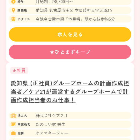
月給制：278,800円〜
給与
愛知県 名古屋市南区 本星崎町大字大道372
勤務地
名鉄名古屋本線「本星崎」駅から徒歩約6分
アクセス
求人を見る
★ひとまずキープ
正社員
愛知県 (正社員)グループホームの計画作成担
当者／ケア21が運営するグループホームで計
画作成担当者のお仕事！
株式会社ケア２１
法人名
たのしい家 栄生
事業所名
ケアマネージャー
職種