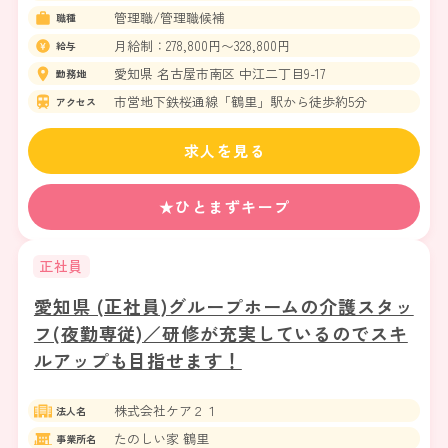
管理職/管理職候補
職種
月給制：278,800円〜328,800円
給与
愛知県 名古屋市南区 中江二丁目9-17
勤務地
市営地下鉄桜通線「鶴里」駅から徒歩約5分
アクセス
求人を見る
★ひとまずキープ
正社員
愛知県 (正社員)グループホームの介護スタッ
フ(夜勤専従)／研修が充実しているのでスキ
ルアップも目指せます！
株式会社ケア２１
法人名
たのしい家 鶴里
事業所名