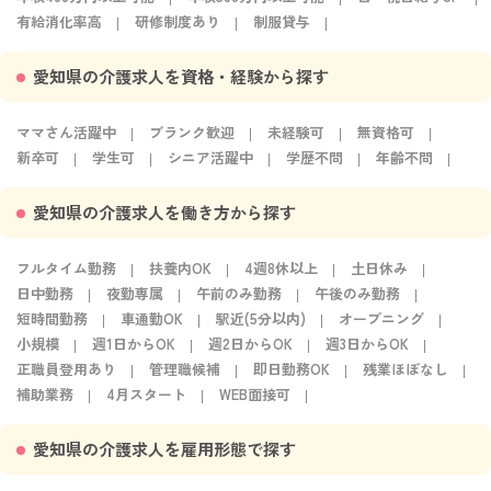
有給消化率高
研修制度あり
制服貸与
愛知県の介護求人を資格・経験から探す
ママさん活躍中
ブランク歓迎
未経験可
無資格可
新卒可
学生可
シニア活躍中
学歴不問
年齢不問
愛知県の介護求人を働き方から探す
フルタイム勤務
扶養内OK
4週8休以上
土日休み
日中勤務
夜勤専属
午前のみ勤務
午後のみ勤務
短時間勤務
車通勤OK
駅近(5分以内)
オープニング
小規模
週1日からOK
週2日からOK
週3日からOK
正職員登用あり
管理職候補
即日勤務OK
残業ほぼなし
補助業務
4月スタート
WEB面接可
愛知県の介護求人を雇用形態で探す