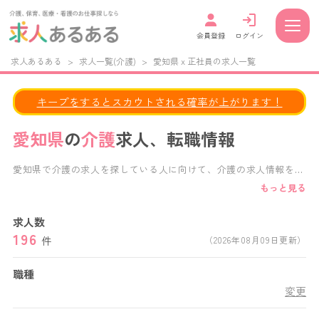
会員登録
ログイン
求人あるある
>
求人一覧(介護)
>
愛知県 x 正社員の求人一覧
キープをするとスカウトされる確率が上がります！
愛知県
の
介護
求人、転職情報
愛知県で介護の求人を探している人に向けて、介護の求人情報を掲
載しています。 給与・福利厚生・施設形態・働き方など、様々な
もっと見る
条件で求人検索が可能です。 正社員、パート、派遣など、あなた
の働き方に合わせた求人を見つけることができます。 愛知県内の
求人数
特別養護老人ホーム,老人保健施設,デイサービス,デイケアサービ
196
ス,グループホーム,介護付き有料老人ホーム,住宅型有料老人ホーム
件
（2026年08月09日更新）
など、様々な施設形態の求人から、あなたにぴったりの愛知県の介
護求人がきっと見つかります。
職種
変更