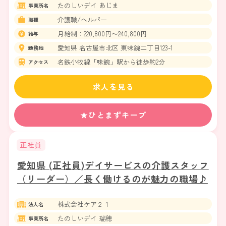
たのしいデイ あじま
事業所名
介護職/ヘルパー
職種
月給制：220,800円〜240,800円
給与
愛知県 名古屋市北区 東味鋺二丁目123-1
勤務地
名鉄小牧線「味鋺」駅から徒歩約2分
アクセス
求人を見る
★ひとまずキープ
正社員
愛知県 (正社員)デイサービスの介護スタッフ
（リーダー）／長く働けるのが魅力の職場♪
株式会社ケア２１
法人名
たのしいデイ 瑞穂
事業所名