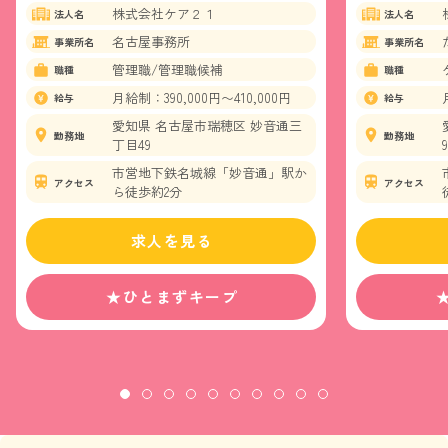
株式会社ケア２１
法人名
法人名
名古屋事務所
事業所名
事業所名
管理職/管理職候補
職種
職種
月給制：390,000円〜410,000円
給与
給与
愛知県 名古屋市瑞穂区 妙音通三
勤務地
勤務地
丁目49
9
市営地下鉄名城線「妙音通」駅か
アクセス
アクセス
ら徒歩約2分
求人を見る
★ひとまずキープ