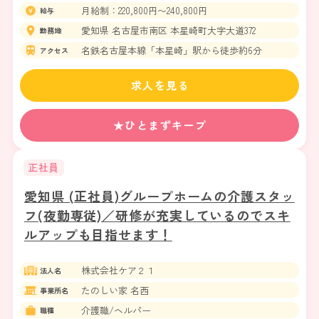
月給制：220,800円〜240,800円
給与
愛知県 名古屋市南区 本星崎町大字大道372
勤務地
名鉄名古屋本線「本星崎」駅から徒歩約6分
アクセス
求人を見る
★ひとまずキープ
正社員
愛知県 (正社員)グループホームの介護スタッ
フ(夜勤専従)／研修が充実しているのでスキ
ルアップも目指せます！
株式会社ケア２１
法人名
たのしい家 名西
事業所名
介護職/ヘルパー
職種