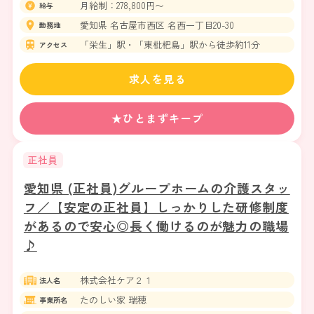
月給制：278,800円〜
給与
愛知県 名古屋市西区 名西一丁目20-30
勤務地
「栄生」駅・「東枇杷島」駅から徒歩約11分
アクセス
求人を見る
★ひとまずキープ
正社員
愛知県 (正社員)グループホームの介護スタッ
フ／【安定の正社員】しっかりした研修制度
があるので安心◎長く働けるのが魅力の職場
♪
株式会社ケア２１
法人名
たのしい家 瑞穂
事業所名