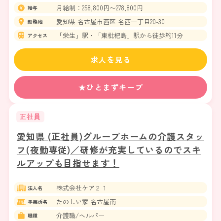
月給制：258,800円〜278,800円
給与
愛知県 名古屋市西区 名西一丁目20-30
勤務地
「栄生」駅・「東枇杷島」駅から徒歩約11分
アクセス
求人を見る
★ひとまずキープ
正社員
愛知県 (正社員)グループホームの介護スタッ
フ(夜勤専従)／研修が充実しているのでスキ
ルアップも目指せます！
株式会社ケア２１
法人名
たのしい家 名古屋南
事業所名
介護職/ヘルパー
職種