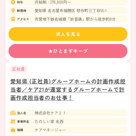
月給制：278,800円〜
給与
愛知県 名古屋市瑞穂区 惣作町三丁目55-1
勤務地
市営地下鉄名城線「妙音通」駅から徒歩約8分
アクセス
求人を見る
★ひとまずキープ
正社員
愛知県 (正社員)グループホームの計画作成担
当者／ケア21が運営するグループホームで計
画作成担当者のお仕事！
株式会社ケア２１
法人名
たのしい家 名西
事業所名
ケアマネージャー
職種