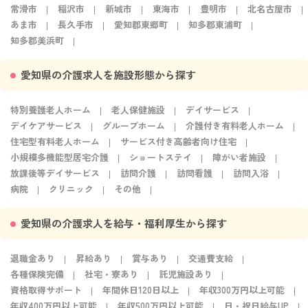
常滑市
稲沢市
新城市
東海市
豊明市
北名古屋市
あま市
長久手市
愛知郡東郷町
知多郡東浦町
知多郡美浜町
愛知県の介護求人を施設形態から探す
特別養護老人ホーム
老人保健施設
デイサービス
デイケアサービス
グループホーム
介護付き有料老人ホーム
住宅型有料老人ホーム
サービス付き高齢者向け住宅
小規模多機能型居宅介護
ショートステイ
障がい者施設
放課後等デイサービス
訪問介護
訪問看護
訪問入浴
病院
クリニック
その他
愛知県の介護求人を給与・福利厚生から探す
退職金あり
昇給あり
賞与あり
交通費支給
各種保険完備
社宅・寮あり
託児施設あり
資格取得サポート
年間休日120日以上
年収300万円以上可能
年収400万円以上可能
年収500万円以上可能
日・祝日給与UP