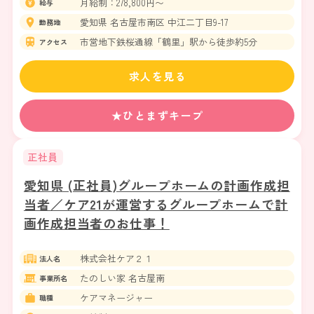
月給制：278,800円〜
給与
愛知県 名古屋市南区 中江二丁目9-17
勤務地
市営地下鉄桜通線「鶴里」駅から徒歩約5分
アクセス
求人を見る
★ひとまずキープ
正社員
愛知県 (正社員)グループホームの計画作成担
当者／ケア21が運営するグループホームで計
画作成担当者のお仕事！
株式会社ケア２１
法人名
たのしい家 名古屋南
事業所名
ケアマネージャー
職種