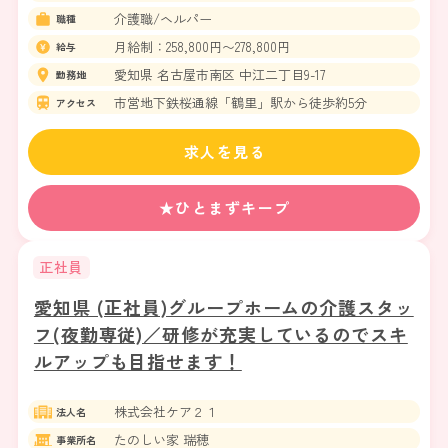
介護職/ヘルパー
職種
月給制：258,800円〜278,800円
給与
愛知県 名古屋市南区 中江二丁目9-17
勤務地
市営地下鉄桜通線「鶴里」駅から徒歩約5分
アクセス
求人を見る
★ひとまずキープ
正社員
愛知県 (正社員)グループホームの介護スタッ
フ(夜勤専従)／研修が充実しているのでスキ
ルアップも目指せます！
株式会社ケア２１
法人名
たのしい家 瑞穂
事業所名