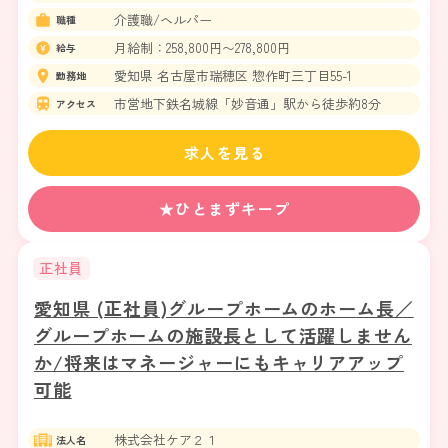
介護職/ヘルパー
職種
月給制：258,800円〜278,800円
給与
愛知県 名古屋市瑞穂区 惣作町三丁目55-1
勤務地
市営地下鉄名城線「妙音通」駅から徒歩約8分
アクセス
求人を見る
★ひとまずキープ
正社員
愛知県 (正社員)グループホームのホーム長／
グループホームの施設長として活躍しません
か/将来はマネージャーにもキャリアアップ
可能
株式会社ケア２１
法人名