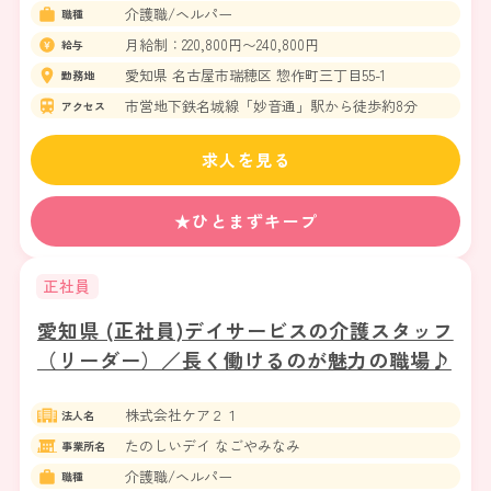
介護職/ヘルパー
職種
月給制：220,800円〜240,800円
給与
愛知県 名古屋市瑞穂区 惣作町三丁目55-1
勤務地
市営地下鉄名城線「妙音通」駅から徒歩約8分
アクセス
求人を見る
★ひとまずキープ
正社員
愛知県 (正社員)デイサービスの介護スタッフ
（リーダー）／長く働けるのが魅力の職場♪
株式会社ケア２１
法人名
たのしいデイ なごやみなみ
事業所名
介護職/ヘルパー
職種