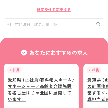
検索条件を変更する
あなたにおすすめの求人
正社員
正社員
愛知県 (正社員)有料老人ホーム/
愛知県 (
マネージャー／高齢者介護施設
の計画作
を名古屋はじめ全国に展開して
営するグ
います。
成担当者