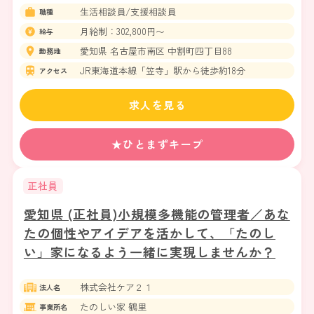
生活相談員/支援相談員
職種
月給制：302,800円〜
給与
愛知県 名古屋市南区 中割町四丁目88
勤務地
JR東海道本線「笠寺」駅から徒歩約18分
アクセス
求人を見る
★ひとまずキープ
正社員
愛知県 (正社員)小規模多機能の管理者／あな
たの個性やアイデアを活かして、「たのし
い」家になるよう一緒に実現しませんか？
株式会社ケア２１
法人名
たのしい家 鶴里
事業所名