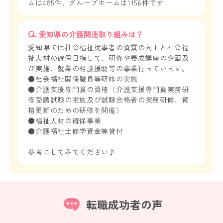
ムは485件、グループホームは1156件です
愛知県の介護関連取り組みは？
愛知県では社会福祉従事者の資質の向上と社会福
祉人材の確保目指して、研修や養成講座の企画及
び実施、就業の相談援助等の事業行っています。
●社会福祉関係職員等研修の実施
●介護支援専門員の資格（介護支援専門員実務研
修受講試験の実施及び試験合格者の実務研修、資
格更新のための研修を開催）
●福祉人材の確保事業
●介護福祉士修学資金等貸付
参考にしてみてください♪
転職成功者の声