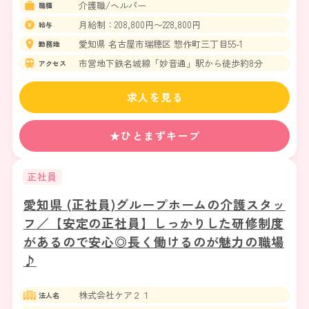
介護職/ヘルパー
職種
月給制：208,800円〜228,800円
給与
愛知県 名古屋市瑞穂区 惣作町三丁目55-1
勤務地
市営地下鉄名城線「妙音通」駅から徒歩約8分
アクセス
求人を見る
★ひとまずキープ
正社員
愛知県 (正社員)グループホームの介護スタッ
フ／【安定の正社員】しっかりした研修制度
があるので安心◎長く働けるのが魅力の職場
♪
株式会社ケア２１
法人名