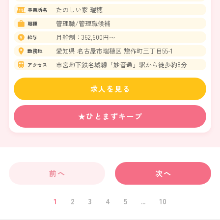
たのしい家 瑞穂
事業所名
管理職/管理職候補
職種
月給制：362,600円〜
給与
愛知県 名古屋市瑞穂区 惣作町三丁目55-1
勤務地
市営地下鉄名城線「妙音通」駅から徒歩約8分
アクセス
求人を見る
★ひとまずキープ
前へ
次へ
1
2
3
4
5
...
10