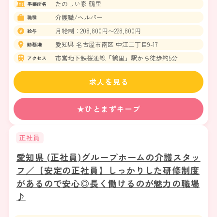
たのしい家 鶴里
事業所名
介護職/ヘルパー
職種
月給制：208,800円〜228,800円
給与
愛知県 名古屋市南区 中江二丁目9-17
勤務地
市営地下鉄桜通線「鶴里」駅から徒歩約5分
アクセス
求人を見る
★ひとまずキープ
正社員
愛知県 (正社員)グループホームの介護スタッ
フ／【安定の正社員】しっかりした研修制度
があるので安心◎長く働けるのが魅力の職場
♪