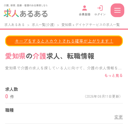
会員登録
ログイン
求人あるある
>
求人一覧(介護)
>
愛知県 x デイケアサービスの求人一覧
キープをするとスカウトされる確率が上がります！
愛知県
の
介護
求人、転職情報
愛知県で介護の求人を探している人に向けて、介護の求人情報を掲
載しています。 給与・福利厚生・施設形態・働き方など、様々な
もっと見る
条件で求人検索が可能です。 正社員、パート、派遣など、あなた
の働き方に合わせた求人を見つけることができます。 愛知県内の
求人数
特別養護老人ホーム,老人保健施設,デイサービス,デイケアサービ
0
ス,グループホーム,介護付き有料老人ホーム,住宅型有料老人ホーム
件
（2026年08月11日更新）
など、様々な施設形態の求人から、あなたにぴったりの愛知県の介
護求人がきっと見つかります。
職種
変更