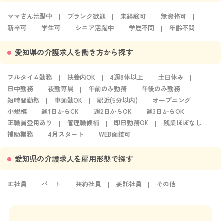
ママさん活躍中
ブランク歓迎
未経験可
無資格可
新卒可
学生可
シニア活躍中
学歴不問
年齢不問
愛知県の介護求人を働き方から探す
フルタイム勤務
扶養内OK
4週8休以上
土日休み
日中勤務
夜勤専属
午前のみ勤務
午後のみ勤務
短時間勤務
車通勤OK
駅近(5分以内)
オープニング
小規模
週1日からOK
週2日からOK
週3日からOK
正職員登用あり
管理職候補
即日勤務OK
残業ほぼなし
補助業務
4月スタート
WEB面接可
愛知県の介護求人を雇用形態で探す
正社員
パート
契約社員
委託社員
その他