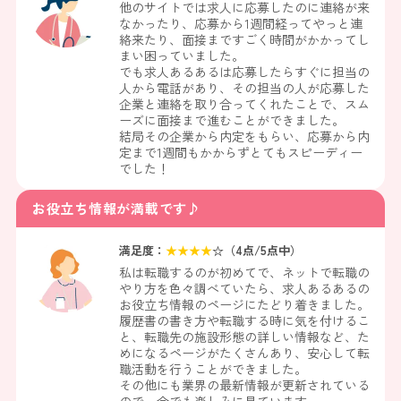
他のサイトでは求人に応募したのに連絡が来
なかったり、応募から1週間経ってやっと連
絡来たり、面接まですごく時間がかかってし
まい困っていました。
でも求人あるあるは応募したらすぐに担当の
人から電話があり、その担当の人が応募した
企業と連絡を取り合ってくれたことで、スム
ーズに面接まで進むことができました。
結局その企業から内定をもらい、応募から内
定まで1週間もかからずとてもスピーディー
でした！
お役立ち情報が満載です♪
満足度：
★
★
★
★
☆（
4
点/5点中）
私は転職するのが初めてで、ネットで転職の
やり方を色々調べていたら、求人あるあるの
お役立ち情報のページにたどり着きました。
履歴書の書き方や転職する時に気を付けるこ
と、転職先の施設形態の詳しい情報など、た
めになるページがたくさんあり、安心して転
職活動を行うことができました。
その他にも業界の最新情報が更新されている
ので、今でも楽しみに見ています。