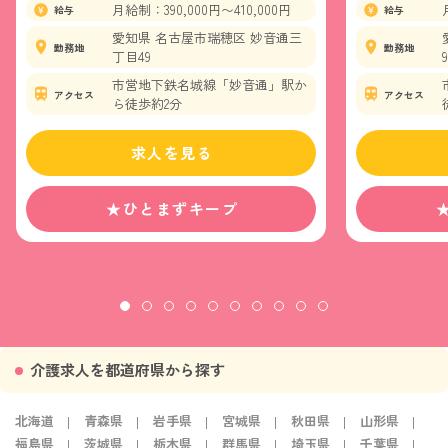
月給制：390,000円〜410,000円
給与
給与
愛知県 名古屋市瑞穂区 妙音通三
勤務地
勤務地
丁目49
9
市営地下鉄名城線「妙音通」駅か
アクセス
アクセス
ら徒歩約2分
求人を見る
★ひとまずキープ
介護求人を都道府県から探す
北海道
青森県
岩手県
宮城県
秋田県
山形県
福島県
茨城県
栃木県
群馬県
埼玉県
千葉県