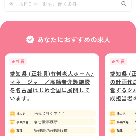
あなたにおすすめの求人
正社員
正社員
愛知県 (正社員)有料老人ホーム/
愛知県 (
マネージャー／高齢者介護施設
の計画作
を名古屋はじめ全国に展開して
営するグ
います。
成担当者
株式会社ケア２１
法人名
法人名
名古屋事務所
事業所名
事業所名
管理職/管理職候補
職種
職種