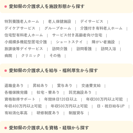
愛知県の介護求人を施設形態から探す
特別養護老人ホーム
老人保健施設
デイサービス
デイケアサービス
グループホーム
介護付き有料老人ホーム
住宅型有料老人ホーム
サービス付き高齢者向け住宅
小規模多機能型居宅介護
ショートステイ
障がい者施設
放課後等デイサービス
訪問介護
訪問看護
訪問入浴
病院
クリニック
その他
愛知県の介護求人を給与・福利厚生から探す
退職金あり
昇給あり
賞与あり
交通費支給
各種保険完備
社宅・寮あり
託児施設あり
資格取得サポート
年間休日120日以上
年収300万円以上可能
年収400万円以上可能
年収500万円以上可能
日・祝日給与UP
有給消化率高
研修制度あり
制服貸与
愛知県の介護求人を資格・経験から探す