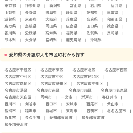
東京都
神奈川県
新潟県
富山県
石川県
福井県
山梨県
長野県
岐阜県
静岡県
愛知県
三重県
滋賀県
京都府
大阪府
兵庫県
奈良県
和歌山県
鳥取県
島根県
岡山県
広島県
山口県
徳島県
香川県
愛媛県
高知県
福岡県
佐賀県
長崎県
熊本県
大分県
宮崎県
鹿児島県
沖縄県
愛知県の介護求人を市区町村から探す
名古屋市千種区
名古屋市東区
名古屋市北区
名古屋市西区
名古屋市中村区
名古屋市中区
名古屋市昭和区
名古屋市瑞穂区
名古屋市熱田区
名古屋市中川区
名古屋市港区
名古屋市南区
名古屋市緑区
名古屋市名東区
名古屋市天白区
岡崎市
一宮市
瀬戸市
春日井市
豊川市
刈谷市
豊田市
安城市
西尾市
犬山市
常滑市
稲沢市
新城市
東海市
豊明市
北名古屋市
あま市
長久手市
愛知郡東郷町
知多郡東浦町
知多郡美浜町