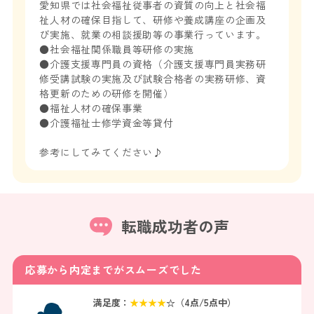
愛知県では社会福祉従事者の資質の向上と社会福
祉人材の確保目指して、研修や養成講座の企画及
び実施、就業の相談援助等の事業行っています。
●社会福祉関係職員等研修の実施
●介護支援専門員の資格（介護支援専門員実務研
修受講試験の実施及び試験合格者の実務研修、資
格更新のための研修を開催）
●福祉人材の確保事業
●介護福祉士修学資金等貸付
参考にしてみてください♪
転職成功者の声
応募から内定までがスムーズでした
満足度：
★
★
★
★
☆（
4
点/5点中）