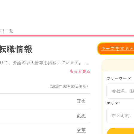
求人一覧
転職情報
キープをする
けて、介護の求人情報を掲載しています。 給
な条件で求人検索が可能です。 正社員、
もっと見る
せた求人を見つけることができます。 愛知
フリーワード
,デイサービス,デイケアサービス,グループホ
（2026年08月09日更新）
有料老人ホームなど、様々な施設形態の求人か
人がきっと見つかります。
変更
エリア
変更
変更