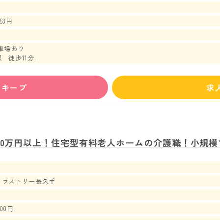
53円
車場あり
 徒歩11分
徒歩14分
ずキープ
求
40万円以上！住宅型有料老人ホームの介護職！小規
トラストリー長久手
500円