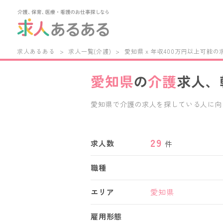
求人あるある
>
求人一覧(介護)
>
愛知県 x 年収400万円以上可能の
愛知県
の
介護
求人、
愛知県で介護の求人を探している人に向
与・福利厚生・施設形態・働き方など、様々
パート、派遣など、あなたの働き方に合わ
県内の特別養護老人ホーム,老人保健施設
29
求人数
件
ーム,介護付き有料老人ホーム,住宅型
ら、あなたにぴったりの愛知県の介護求
職種
エリア
愛知県
雇用形態