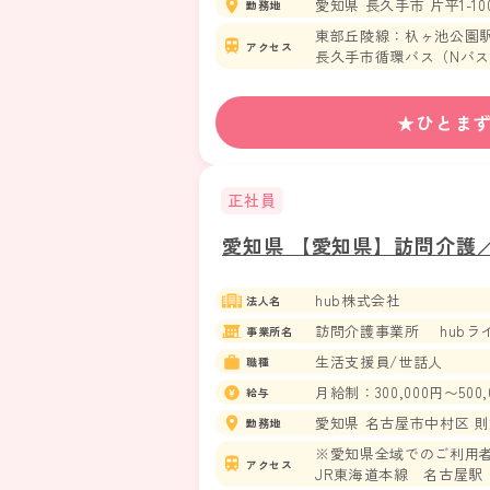
愛知県 長久手市 片平1-10
勤務地
東部丘陵線：杁ヶ池公園駅
アクセス
長久手市循環バス（Nバス
※マイカー通勤OK！駐車
★ひとま
正社員
愛知県 【愛知県】訪問介護
hub株式会社
法人名
訪問介護事業所 hubラ
事業所名
生活支援員/世話人
職種
月給制：300,000円〜500,
給与
愛知県 名古屋市中村区 則武
勤務地
※愛知県全域でのご利用
アクセス
JR東海道本線 名古屋駅