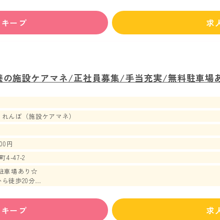
ずキープ
求
養の施設ケアマネ/正社員募集/手当充実/無料駐車場
くれんぼ（施設ケアマネ）
00円
-47-2
駐車場あり☆
ら徒歩20分
から徒歩24分
ス停から徒歩3分
ずキープ
求