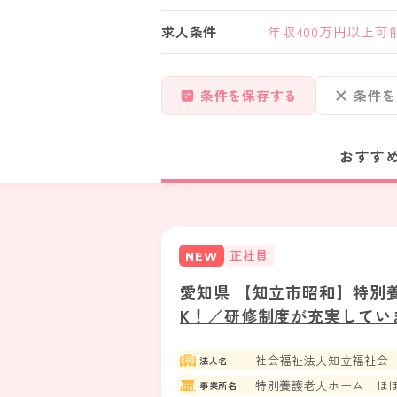
求人条件
年収400万円以上可
条件を保存する
条件を
おすす
正社員
NEW
愛知県 【知立市昭和】特別
K！／研修制度が充実してい
社会福祉法人知立福祉会
法人名
特別養護老人ホーム ほ
事業所名