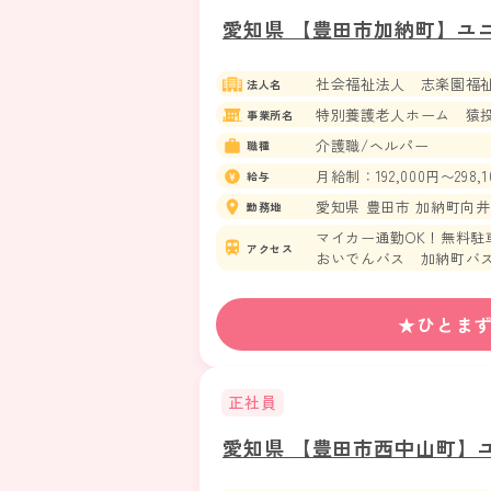
愛知県 【豊田市加納町】ユ
社会福祉法人 志楽園福
法人名
特別養護老人ホーム 猿
事業所名
介護職/ヘルパー
職種
月給制：192,000円〜298,1
給与
愛知県 豊田市 加納町向井山
勤務地
マイカー通勤OK！無料駐
アクセス
おいでんバス 加納町バス
愛知環状鉄道線 貝津駅か
★ひとま
正社員
愛知県 【豊田市西中山町】