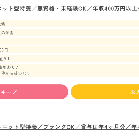
ニット型特養／無資格・未経験OK／年収400万円以
祉会
投の楽園
00円
9-1
車場あり♪
停から徒歩7分
ら車で約10分
ずキープ
求
ユニット型特養／ブランクOK／賞与は年4ヶ月分／年