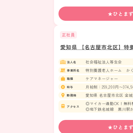
★ひとま
正社員
愛知県 【名古屋市北区】特
社会福祉法人等生会
法人名
特別養護老人ホーム か
事業所名
ケアマネージャー
職種
月給制：259,200円〜374,5
給与
愛知県 名古屋市北区 金城町4
勤務地
◎マイカー通勤OK！無料
アクセス
◎地下鉄名城線 黒川駅か
◎地下鉄鶴舞線 庄内通駅
◎名古屋市バス 光音寺バ
★ひとま