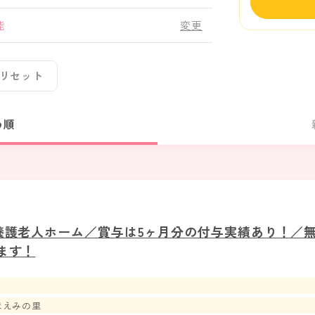
能
変更
リセット
め順
養護老人ホーム／賞与は5ヶ月分の付与実績あり！／
ます！
ほえみの里