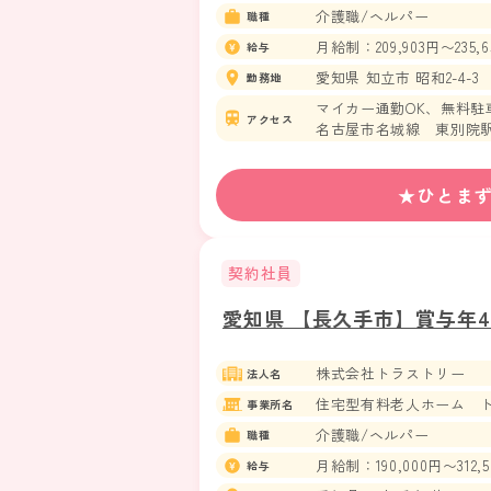
介護職/ヘルパー
職種
月給制：209,903円〜235,6
給与
愛知県 知立市 昭和2-4-3
勤務地
マイカー通勤OK、無料駐
アクセス
名古屋市名城線 東別院駅
名古屋市鶴舞線 鶴舞駅 
★ひとま
契約社員
愛知県 【長久手市】賞与年
株式会社トラストリー
法人名
住宅型有料老人ホーム 
事業所名
介護職/ヘルパー
職種
月給制：190,000円〜312,
給与