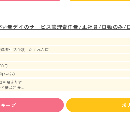
がい者デイのサービス管理責任者/正社員/日勤のみ/
機能型生活介護 かくれんぼ
700円
-47-3
駐車場あり☆
ら徒歩20分
から徒歩24分
ス停から徒歩3分
ずキープ
求