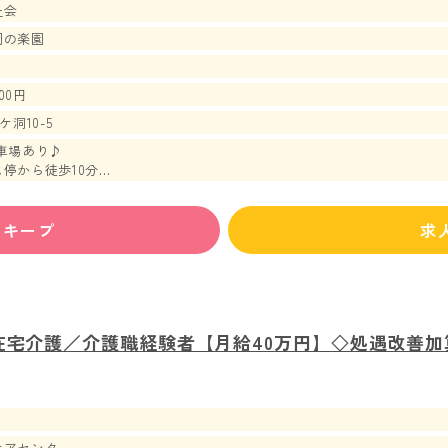
祉会
岡の楽園
00円
洞10-5
車場あり♪
停から徒歩10分
ら車で約13分
ずキープ
求
在宅介護／介護職経験者【月給40万円】◇処遇改善
ケアセンター