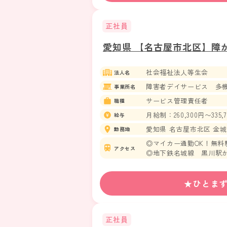
正社員
愛知県 【名古屋市北区】障
社会福祉法人等生会
法人名
障害者デイサービス 多
事業所名
サービス管理責任者
職種
月給制：260,300円〜335,
給与
愛知県 名古屋市北区 金城町4
勤務地
◎マイカー通勤OK！無料
アクセス
◎地下鉄名城線 黒川駅か
◎地下鉄鶴舞線 庄内通駅
◎名古屋市バス 光音寺バ
★ひとま
正社員