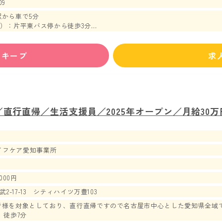
09
から車で5分
）：片平東バス停から徒歩3分
場完備☆
ずキープ
求
／直行直帰／生活支援員／2025年オープン／月給30
イフケア愛知事業所
000円
2-17-13 シティハイツ万豊103
者様を対象としており、直行直帰ですので名古屋市中心とした愛知県全域
 徒歩7分