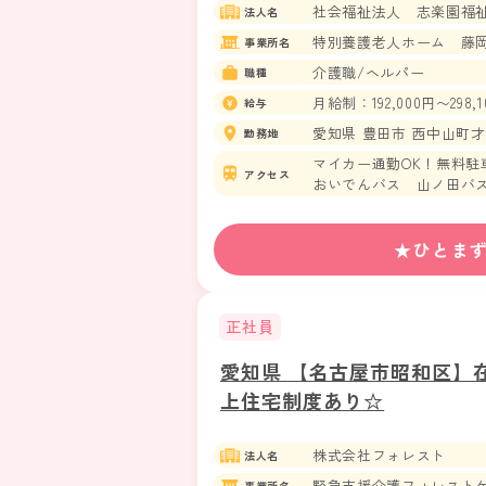
社会福祉法人 志楽園福
法人名
特別養護老人ホーム 藤
事業所名
介護職/ヘルパー
職種
月給制：192,000円〜298,1
給与
愛知県 豊田市 西中山町才ケ
勤務地
マイカー通勤OK！無料駐
アクセス
おいでんバス 山ノ田バス
愛知環状鉄道線 貝津駅か
★ひとま
正社員
愛知県 【名古屋市昭和区】
上住宅制度あり☆
株式会社フォレスト
法人名
緊急支援介護フォレスト
事業所名