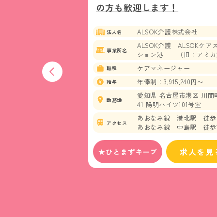
資格OK/無料駐
の方も歓迎します！
ALSOK介護株式会社
法人名
祉法人等生会
ALSOK介護 ALSOKケア
事業所名
ション港 （旧：アミカ
デイサービス 多機能型
護センター）
護 かくれんぼ
ケアマネージャー
職種
/ヘルパー
年俸制：3,915,240円〜
給与
19,200円〜289,000円
愛知県 名古屋市港区 川間町
勤務地
41 陽明ハイツ101号室
名古屋市北区 金城町4-
あおなみ線 港北駅 徒歩
アクセス
あおなみ線 中島駅 徒歩1
カー通勤OK！無料駐車場
鉄名城線 黒川駅から徒
求人を見
★ひとまずキープ
求人を見る
鉄鶴舞線 庄内通駅から
分
屋市バス 光音寺バス停
3分