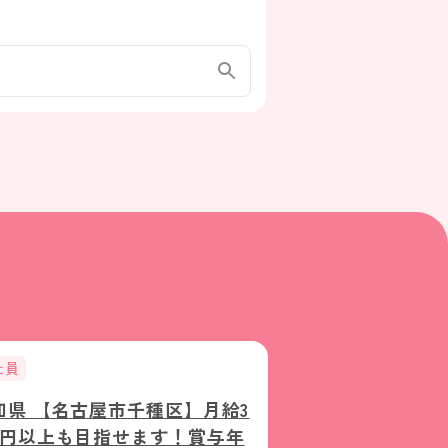
社員
正社員
知県 【名古屋市千種区】月給3
愛知県 【名古
万円以上も目指せます！賞与年
制度が充実！未