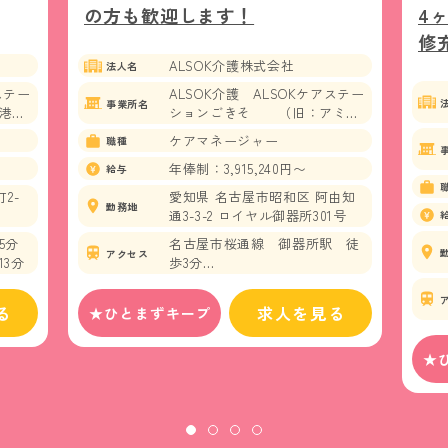
の方も歓迎します！
4
修
ALSOK介護株式会社
法人名
ステー
ALSOK介護 ALSOKケアステー
事業所名
港介
ションごきそ （旧：アミカ
ごきそ介護センター）
ケアマネージャー
職種
年俸制：3,915,240円〜
給与
2-
愛知県 名古屋市昭和区 阿由知
勤務地
通3-3-2 ロイヤル御器所301号
5分
名古屋市桜通線 御器所駅 徒
アクセス
3分
歩3分
名古屋市鶴舞線 御器所駅 徒
歩3分
る
求人を見る
★ひとまずキープ
★