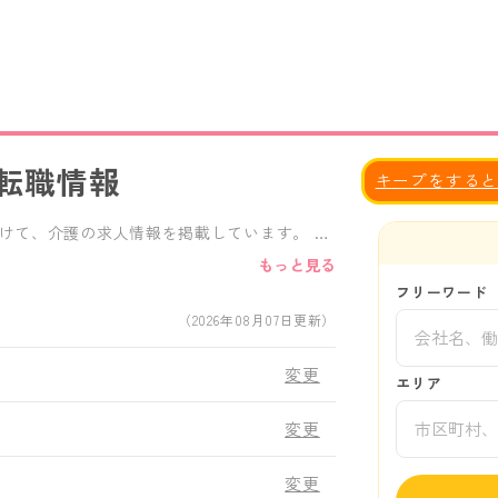
転職情報
キープをする
けて、介護の求人情報を掲載しています。 給
な条件で求人検索が可能です。 正社員、
もっと見る
せた求人を見つけることができます。 愛知
フリーワード
,デイサービス,デイケアサービス,グループホ
（2026年08月07日更新）
有料老人ホームなど、様々な施設形態の求人か
人がきっと見つかります。
変更
エリア
変更
変更