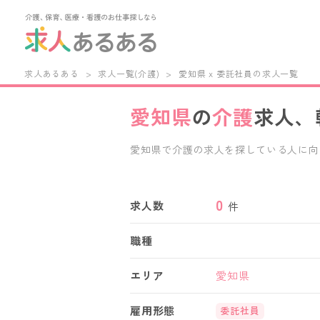
求人あるある
>
求人一覧(介護)
>
愛知県 x 委託社員の求人一覧
愛知県
の
介護
求人、
愛知県で介護の求人を探している人に向
与・福利厚生・施設形態・働き方など、様々
パート、派遣など、あなたの働き方に合わ
県内の特別養護老人ホーム,老人保健施設
0
求人数
件
ーム,介護付き有料老人ホーム,住宅型
ら、あなたにぴったりの愛知県の介護求
職種
エリア
愛知県
雇用形態
委託社員