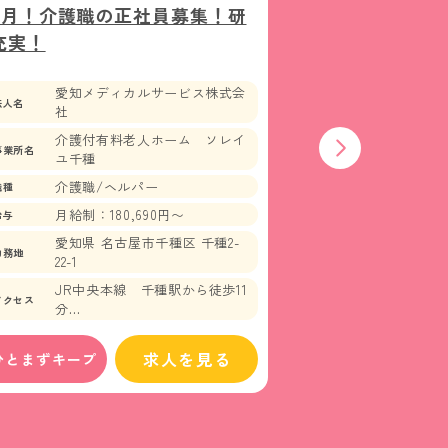
ヶ月！介護職の正社員募集！研
談！賞与年4ヶ
充実！
員募集！
愛知メディカルサービス株式会
愛知メデ
法人名
法人名
社
社
介護付有料老人ホーム ソレイ
介護付有
事業所名
事業所名
ユ千種
ユ千種
介護職/ヘルパー
介護職/
職種
職種
月給制：180,690円〜
月給制：17
給与
給与
愛知県 名古屋市千種区 千種2-
愛知県 名
勤務地
勤務地
22-1
22-1
JR中央本線 千種駅から徒歩11
JR中央
アクセス
アクセス
分
分
地下鉄鶴舞線 鶴舞駅から徒歩
地下鉄鶴
13分
13分
求人を見る
ひとまずキープ
★ひとまずキープ
市バス/栄・吊駅行き 千早停
市バス/
留所から徒歩5分
留所から