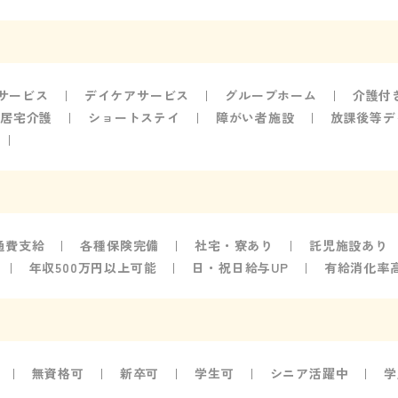
サービス
デイケアサービス
グループホーム
介護付
型居宅介護
ショートステイ
障がい者施設
放課後等デ
通費支給
各種保険完備
社宅・寮あり
託児施設あり
年収500万円以上可能
日・祝日給与UP
有給消化率
無資格可
新卒可
学生可
シニア活躍中
学