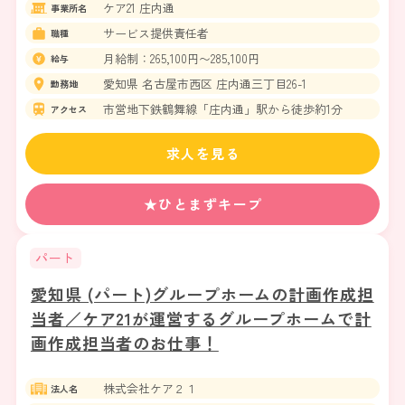
ケア21 庄内通
事業所名
サービス提供責任者
職種
月給制：265,100円〜285,100円
給与
愛知県 名古屋市西区 庄内通三丁目26-1
勤務地
市営地下鉄鶴舞線「庄内通」駅から徒歩約1分
アクセス
求人を見る
★ひとまずキープ
パート
愛知県 (パート)グループホームの計画作成担
当者／ケア21が運営するグループホームで計
画作成担当者のお仕事！
株式会社ケア２１
法人名