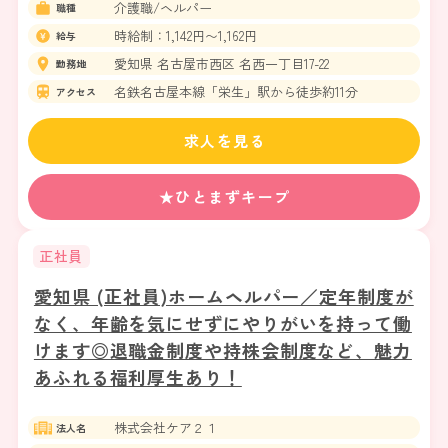
介護職/ヘルパー
職種
時給制：1,142円〜1,162円
給与
愛知県 名古屋市西区 名西一丁目17-22
勤務地
名鉄名古屋本線「栄生」駅から徒歩約11分
アクセス
求人を見る
★ひとまずキープ
正社員
愛知県 (正社員)ホームヘルパー／定年制度が
なく、年齢を気にせずにやりがいを持って働
けます◎退職金制度や持株会制度など、魅力
あふれる福利厚生あり！
株式会社ケア２１
法人名