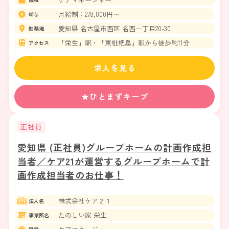
月給制：278,800円〜
給与
愛知県 名古屋市西区 名西一丁目20-30
勤務地
「栄生」駅・「東枇杷島」駅から徒歩約11分
アクセス
求人を見る
★ひとまずキープ
正社員
愛知県 (正社員)グループホームの計画作成担
当者／ケア21が運営するグループホームで計
画作成担当者のお仕事！
株式会社ケア２１
法人名
たのしい家 栄生
事業所名