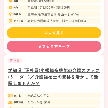
管理職/管理職候補
職種
月給制：278,800円〜328,800円
給与
愛知県 名古屋市西区 名西一丁目17-22
勤務地
名鉄名古屋本線「栄生」駅から徒歩約11分
アクセス
求人を見る
★ひとまずキープ
正社員
愛知県 (正社員)小規模多機能の介護スタッフ
(リーダー)／介護福祉士の資格を活かして活
躍しませんか？
株式会社ケア２１
法人名
たのしい家 栄生
事業所名