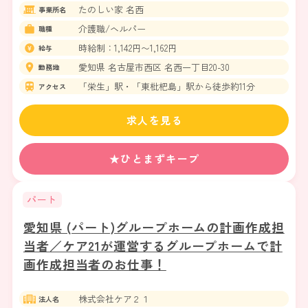
たのしい家 名西
事業所名
介護職/ヘルパー
職種
時給制：1,142円〜1,162円
給与
愛知県 名古屋市西区 名西一丁目20-30
勤務地
「栄生」駅・「東枇杷島」駅から徒歩約11分
アクセス
求人を見る
★ひとまずキープ
パート
愛知県 (パート)グループホームの計画作成担
当者／ケア21が運営するグループホームで計
画作成担当者のお仕事！
株式会社ケア２１
法人名