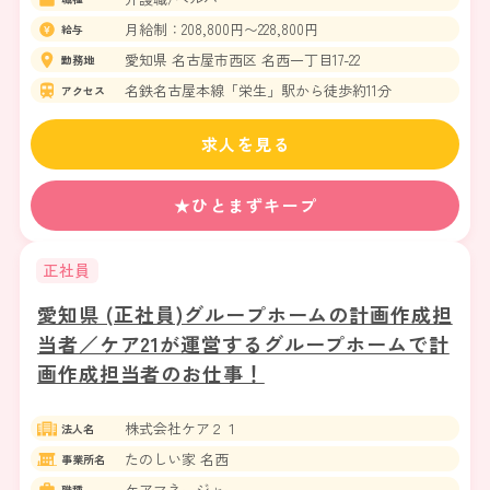
月給制：208,800円〜228,800円
給与
愛知県 名古屋市西区 名西一丁目17-22
勤務地
名鉄名古屋本線「栄生」駅から徒歩約11分
アクセス
求人を見る
★ひとまずキープ
正社員
愛知県 (正社員)グループホームの計画作成担
当者／ケア21が運営するグループホームで計
画作成担当者のお仕事！
株式会社ケア２１
法人名
たのしい家 名西
事業所名
ケアマネージャー
職種