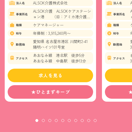
ALSOK介護株式会社
法人名
法人名
ALSOK介護 ALSOKケアステーシ
事業所名
事業所名
ョン港 （旧：アミカ港介護セ
ンター）
ケアマネージャー
職種
職種
年俸制：3,915,240円〜
給与
給与
愛知県 名古屋市港区 川間町2-41
勤務地
勤務地
陽明ハイツ101号室
あおなみ線 港北駅 徒歩5分
アクセス
アクセス
あおなみ線 中島駅 徒歩13分
求人を見る
★ひとまずキープ