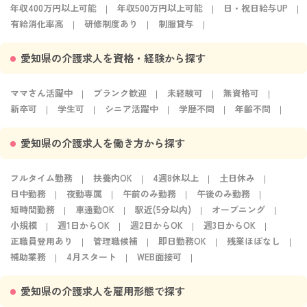
年収400万円以上可能
年収500万円以上可能
日・祝日給与UP
有給消化率高
研修制度あり
制服貸与
愛知県の介護求人を資格・経験から探す
ママさん活躍中
ブランク歓迎
未経験可
無資格可
新卒可
学生可
シニア活躍中
学歴不問
年齢不問
愛知県の介護求人を働き方から探す
フルタイム勤務
扶養内OK
4週8休以上
土日休み
日中勤務
夜勤専属
午前のみ勤務
午後のみ勤務
短時間勤務
車通勤OK
駅近(5分以内)
オープニング
小規模
週1日からOK
週2日からOK
週3日からOK
正職員登用あり
管理職候補
即日勤務OK
残業ほぼなし
補助業務
4月スタート
WEB面接可
愛知県の介護求人を雇用形態で探す