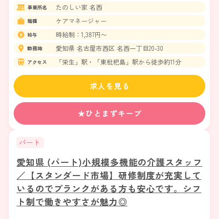
たのしい家 名西
事業所名
ケアマネージャー
職種
時給制：1,387円〜
給与
愛知県 名古屋市西区 名西一丁目20-30
勤務地
「栄生」駅・「東枇杷島」駅から徒歩約11分
アクセス
求人を見る
★ひとまずキープ
パート
愛知県 (パート)小規模多機能の介護スタッフ
／【スタンダード市場】研修制度が充実して
いるのでブランクがある方も安心です。シフ
ト制で働きやすさが魅力◎