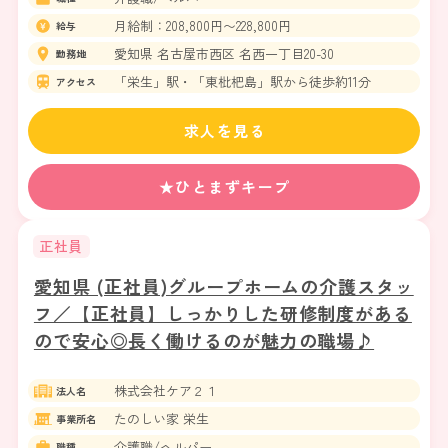
月給制：208,800円〜228,800円
給与
愛知県 名古屋市西区 名西一丁目20-30
勤務地
「栄生」駅・「東枇杷島」駅から徒歩約11分
アクセス
求人を見る
★ひとまずキープ
正社員
愛知県 (正社員)グループホームの介護スタッ
フ／【正社員】しっかりした研修制度がある
ので安心◎長く働けるのが魅力の職場♪
株式会社ケア２１
法人名
たのしい家 栄生
事業所名
介護職/ヘルパー
職種