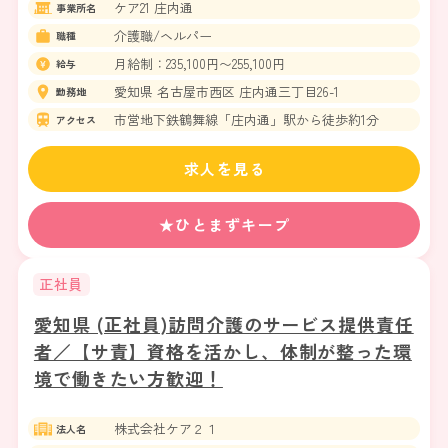
ケア21 庄内通
事業所名
介護職/ヘルパー
職種
月給制：235,100円〜255,100円
給与
愛知県 名古屋市西区 庄内通三丁目26-1
勤務地
市営地下鉄鶴舞線「庄内通」駅から徒歩約1分
アクセス
求人を見る
★ひとまずキープ
正社員
愛知県 (正社員)訪問介護のサービス提供責任
者／【サ責】資格を活かし、体制が整った環
境で働きたい方歓迎！
株式会社ケア２１
法人名