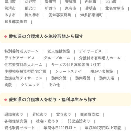
豊川市
刈谷市
豊田市
安城市
西尾市
犬山市
常滑市
稲沢市
新城市
東海市
豊明市
北名古屋市
あま市
長久手市
愛知郡東郷町
知多郡東浦町
知多郡美浜町
愛知県の介護求人を施設形態から探す
特別養護老人ホーム
老人保健施設
デイサービス
デイケアサービス
グループホーム
介護付き有料老人ホーム
住宅型有料老人ホーム
サービス付き高齢者向け住宅
小規模多機能型居宅介護
ショートステイ
障がい者施設
放課後等デイサービス
訪問介護
訪問看護
訪問入浴
病院
クリニック
その他
愛知県の介護求人を給与・福利厚生から探す
退職金あり
昇給あり
賞与あり
交通費支給
各種保険完備
社宅・寮あり
託児施設あり
資格取得サポート
年間休日120日以上
年収300万円以上可能