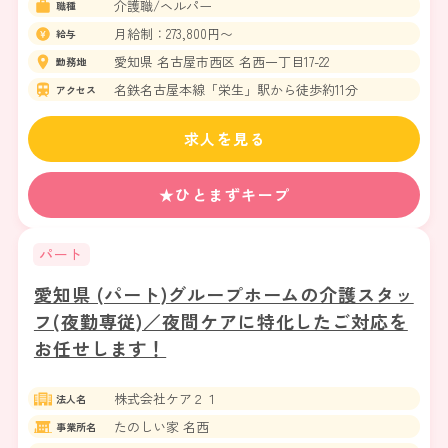
介護職/ヘルパー
職種
月給制：273,800円〜
給与
愛知県 名古屋市西区 名西一丁目17-22
勤務地
名鉄名古屋本線「栄生」駅から徒歩約11分
アクセス
求人を見る
★ひとまずキープ
パート
愛知県 (パート)グループホームの介護スタッ
フ(夜勤専従)／夜間ケアに特化したご対応を
お任せします！
株式会社ケア２１
法人名
たのしい家 名西
事業所名