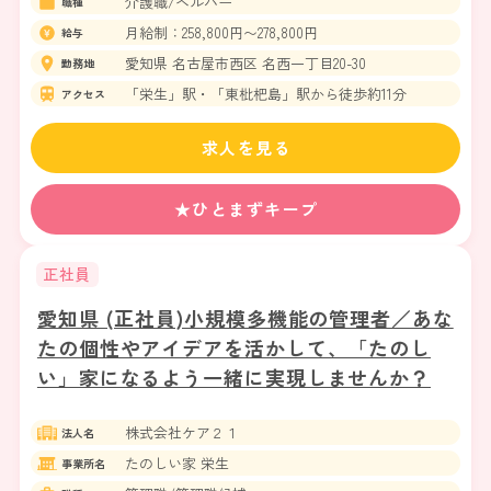
介護職/ヘルパー
職種
月給制：258,800円〜278,800円
給与
愛知県 名古屋市西区 名西一丁目20-30
勤務地
「栄生」駅・「東枇杷島」駅から徒歩約11分
アクセス
求人を見る
★ひとまずキープ
正社員
愛知県 (正社員)小規模多機能の管理者／あな
たの個性やアイデアを活かして、「たのし
い」家になるよう一緒に実現しませんか？
株式会社ケア２１
法人名
たのしい家 栄生
事業所名