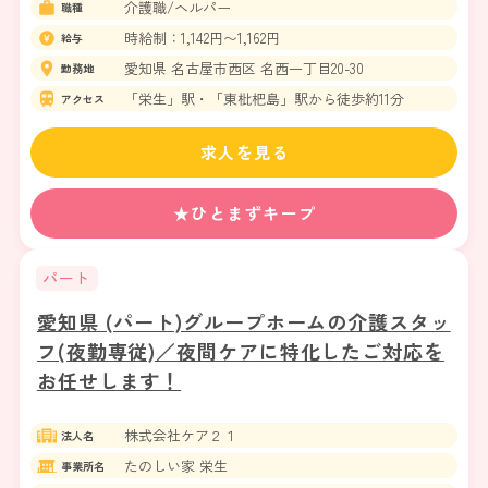
介護職/ヘルパー
職種
時給制：1,142円〜1,162円
給与
愛知県 名古屋市西区 名西一丁目20-30
勤務地
「栄生」駅・「東枇杷島」駅から徒歩約11分
アクセス
求人を見る
★ひとまずキープ
パート
愛知県 (パート)グループホームの介護スタッ
フ(夜勤専従)／夜間ケアに特化したご対応を
お任せします！
株式会社ケア２１
法人名
たのしい家 栄生
事業所名