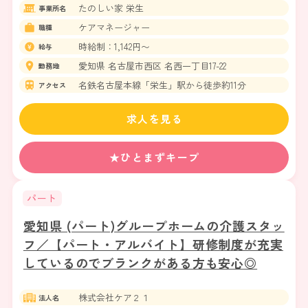
たのしい家 栄生
事業所名
ケアマネージャー
職種
時給制：1,142円〜
給与
愛知県 名古屋市西区 名西一丁目17-22
勤務地
名鉄名古屋本線「栄生」駅から徒歩約11分
アクセス
求人を見る
★ひとまずキープ
パート
愛知県 (パート)グループホームの介護スタッ
フ／【パート・アルバイト】研修制度が充実
しているのでブランクがある方も安心◎
株式会社ケア２１
法人名