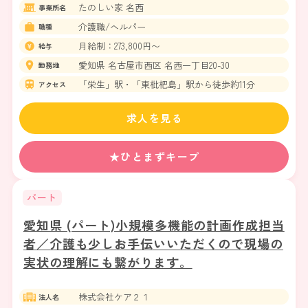
たのしい家 名西
事業所名
介護職/ヘルパー
職種
月給制：273,800円〜
給与
愛知県 名古屋市西区 名西一丁目20-30
勤務地
「栄生」駅・「東枇杷島」駅から徒歩約11分
アクセス
求人を見る
★ひとまずキープ
パート
愛知県 (パート)小規模多機能の計画作成担当
者／介護も少しお手伝いいただくので現場の
実状の理解にも繋がります。
株式会社ケア２１
法人名