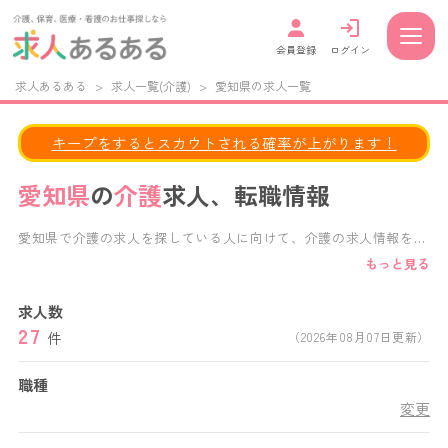
会員登録
ログイン
求人あるある
>
求人一覧(介護)
>
愛知県の求人一覧
キープをするとスカウトされる確率が上がります！
愛知県
の
介護
求人、転職情報
愛知県で介護の求人を探している人に向けて、介護の求人情報を掲
載しています。 給与・福利厚生・施設形態・働き方など、様々な
もっと見る
条件で求人検索が可能です。 正社員、パート、派遣など、あなた
の働き方に合わせた求人を見つけることができます。 愛知県内の
求人数
特別養護老人ホーム,老人保健施設,デイサービス,デイケアサービ
27
ス,グループホーム,介護付き有料老人ホーム,住宅型有料老人ホーム
件
（2026年08月07日更新）
など、様々な施設形態の求人から、あなたにぴったりの愛知県の介
護求人がきっと見つかります。
職種
変更