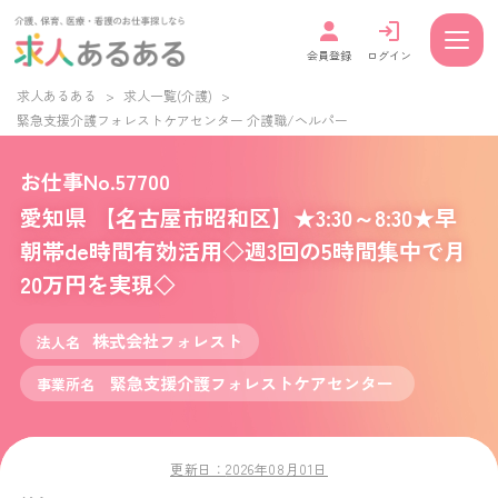
会員登録
ログイン
求人あるある
>
求人一覧(介護)
>
緊急支援介護フォレストケアセンター 介護職/ヘルパー
お仕事No.57700
愛知県 【名古屋市昭和区】★3:30～8:30★早
朝帯de時間有効活用◇週3回の5時間集中で月
20万円を実現◇
株式会社フォレスト
法人名
緊急支援介護フォレストケアセンター
事業所名
更新日：
2026年08月01日