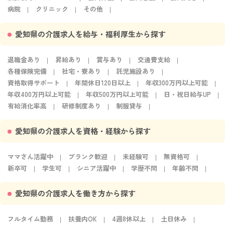
病院
クリニック
その他
愛知県の介護求人を給与・福利厚生から探す
退職金あり
昇給あり
賞与あり
交通費支給
各種保険完備
社宅・寮あり
託児施設あり
資格取得サポート
年間休日120日以上
年収300万円以上可能
年収400万円以上可能
年収500万円以上可能
日・祝日給与UP
有給消化率高
研修制度あり
制服貸与
愛知県の介護求人を資格・経験から探す
ママさん活躍中
ブランク歓迎
未経験可
無資格可
新卒可
学生可
シニア活躍中
学歴不問
年齢不問
愛知県の介護求人を働き方から探す
フルタイム勤務
扶養内OK
4週8休以上
土日休み