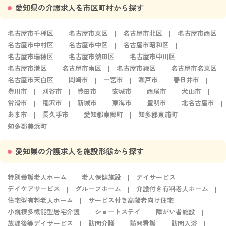
愛知県の介護求人を市区町村から探す
名古屋市千種区
名古屋市東区
名古屋市北区
名古屋市西区
名古屋市中村区
名古屋市中区
名古屋市昭和区
名古屋市瑞穂区
名古屋市熱田区
名古屋市中川区
名古屋市港区
名古屋市南区
名古屋市緑区
名古屋市名東区
名古屋市天白区
岡崎市
一宮市
瀬戸市
春日井市
豊川市
刈谷市
豊田市
安城市
西尾市
犬山市
常滑市
稲沢市
新城市
東海市
豊明市
北名古屋市
あま市
長久手市
愛知郡東郷町
知多郡東浦町
知多郡美浜町
愛知県の介護求人を施設形態から探す
特別養護老人ホーム
老人保健施設
デイサービス
デイケアサービス
グループホーム
介護付き有料老人ホーム
住宅型有料老人ホーム
サービス付き高齢者向け住宅
小規模多機能型居宅介護
ショートステイ
障がい者施設
放課後等デイサービス
訪問介護
訪問看護
訪問入浴