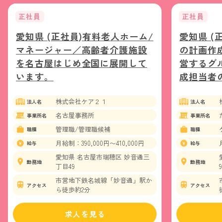
正社員
正社員
愛知県 (正社員)有料老人ホーム/
愛知県 (
マネージャー／高齢者介護施設
の計画作
を名古屋はじめ全国に展開して
営するグ
います。
成担当者
株式会社ケア２１
法人名
法人名
名古屋事務所
事業所名
事業所名
管理職/管理職候補
職種
職種
月給制：390,000円〜410,000円
給与
給与
愛知県 名古屋市瑞穂区 妙音通三
勤務地
勤務地
丁目49
9
市営地下鉄名城線「妙音通」駅か
アクセス
アクセス
ら徒歩約2分
求人を見る