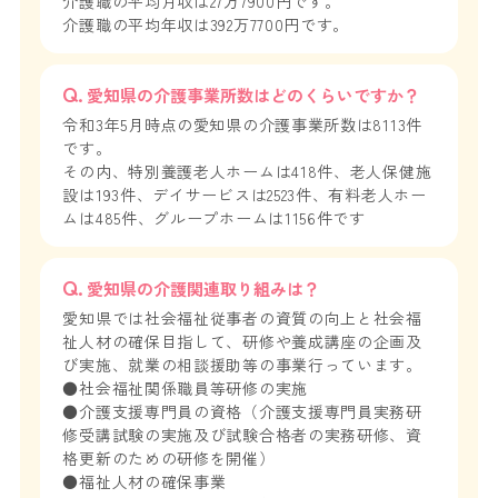
介護職の平均月収は27万7900円です。
介護職の平均年収は392万7700円です。
愛知県の介護事業所数はどのくらいですか？
令和3年5月時点の愛知県の介護事業所数は8113件
です。
その内、特別養護老人ホームは418件、老人保健施
設は193件、デイサービスは2523件、有料老人ホー
ムは485件、グループホームは1156件です
愛知県の介護関連取り組みは？
愛知県では社会福祉従事者の資質の向上と社会福
祉人材の確保目指して、研修や養成講座の企画及
び実施、就業の相談援助等の事業行っています。
●社会福祉関係職員等研修の実施
●介護支援専門員の資格（介護支援専門員実務研
修受講試験の実施及び試験合格者の実務研修、資
格更新のための研修を開催）
●福祉人材の確保事業